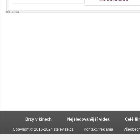
reklama
Brzy v kinech
Nejsledovanější videa
Celé fi
Copyright © 2016-2024 ztelevize.cz
Kontakt / reklama
Všeobecn