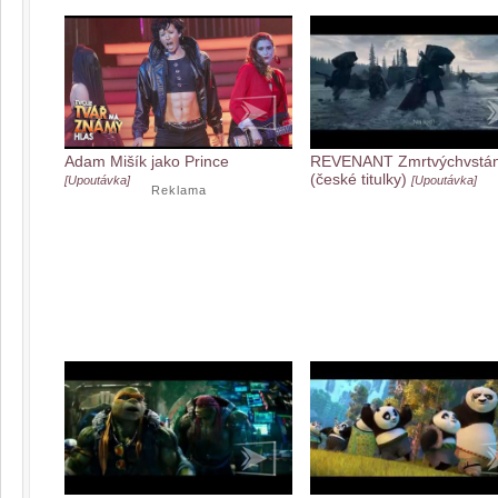
Adam Mišík jako Prince
REVENANT Zmrtvýchvstán
(české titulky)
[Upoutávka]
[Upoutávka]
Reklama