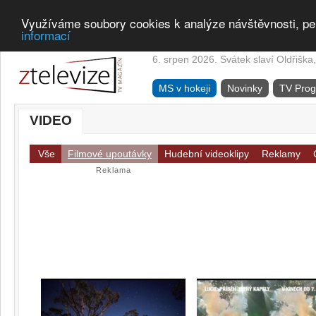
Využíváme soubory cookies k analýze návštěvnosti, pe
informací
6. srpen 2026. Svátek slaví Oldřiška,
MS v hokeji
Novinky
TV Pro
VIDEO
Vše
Filmové upoutávky
Hudební videoklipy
Reklamy
Reklama