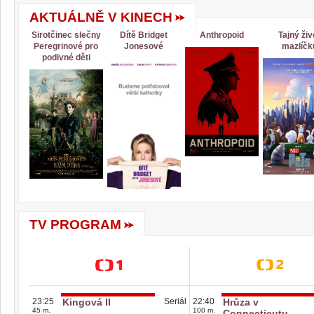
AKTUÁLNĚ V KINECH
Sirotčinec slečny
Dítě Bridget
Anthropoid
Tajný živ
Peregrinové pro
Jonesové
mazlíčk
podivné děti
TV PROGRAM
23:25
Kingová II
Seriál
22:40
Hrůza v
45 m.
100 m.
Connecticutu