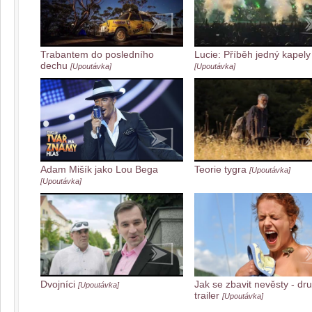
Trabantem do posledního
Lucie: Příběh jedný kapely
dechu
[Upoutávka]
[Upoutávka]
Adam Mišík jako Lou Bega
Teorie tygra
[Upoutávka]
[Upoutávka]
Dvojníci
Jak se zbavit nevěsty - dr
[Upoutávka]
trailer
[Upoutávka]