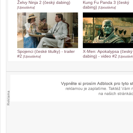
Želvy Ninja 2 (český dabing)
Kung Fu Panda 3 (český
dabing)
[Upoutávka]
[Upoutávka]
Spojenci (české titulky) - trailer
X-Men: Apokalypsa (český
#2
dabing) - video #2
[Upoutávka]
[Upoutávk
Reklama