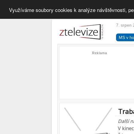
Využíváme soubory cookies k analýze návštěvnosti, pe
7. srpen 
MS v ho
Reklama
Trab
Další 
V kine