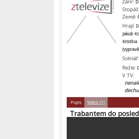
Žánr:
D
Stopáž
Země:
Hrají:
D
Jakub K
Kristín
(vypravě
Scénář
Režie:
V TV:
nenale
dechu 
Popis
Video (1)
Trabantem do posled