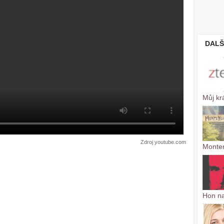
DALŠ
Můj kr
Zdroj youtube.com
Monte
Hon n