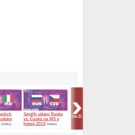
lepších
Sestřih utkání Rusko
utkání
vs. Česko na MS v
hokeji 2019
[Video]
[Video]