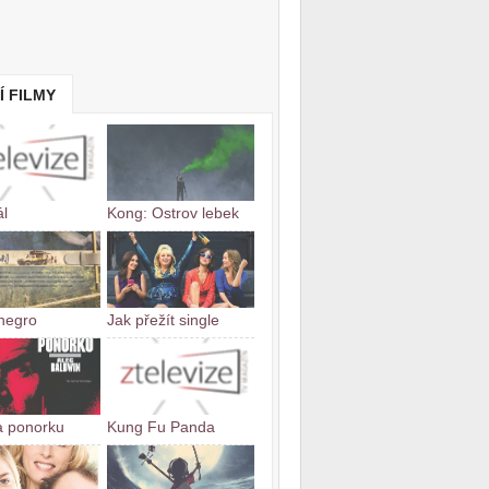
Í FILMY
ál
Kong: Ostrov lebek
negro
Jak přežít single
a ponorku
Kung Fu Panda