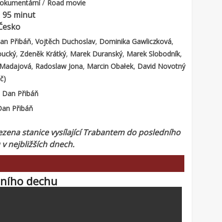
/
okumentární
Road movie
:
95 minut
Česko
,
,
,
an Přibáň
Vojtěch Duchoslav
Dominika Gawliczková
,
,
,
,
oucký
Zdeněk Krátký
Marek Duranský
Marek Slobodník
,
,
,
a Madajová
Radoslaw Jona
Marcin Obałek
David Novotný
č)
:
Dan Přibáň
Dan Přibáň
zena stanice vysílající Trabantem do posledního
v nejbližších dnech.
ního dechu