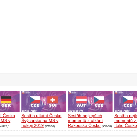
ní Česko
Sestřih utkání Česko
Sestřih nejlepších
Sestřih nej
 MS v
Švýcarsko na MS v
momentů z utkání
momentů z 
hokeji 2019
Rakousko Česko
Itálie Česko
Video]
[Video]
[Video]