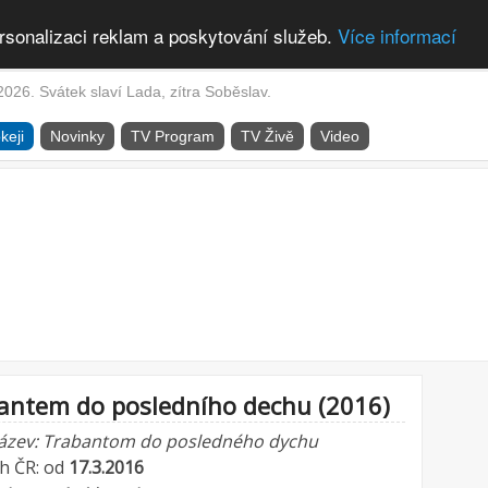
rsonalizaci reklam a poskytování služeb.
Více informací
2026. Svátek slaví Lada, zítra Soběslav.
keji
Novinky
TV Program
TV Živě
Video
antem do posledního dechu (2016)
název: Trabantom do posledného dychu
ch ČR: od
17.3.2016