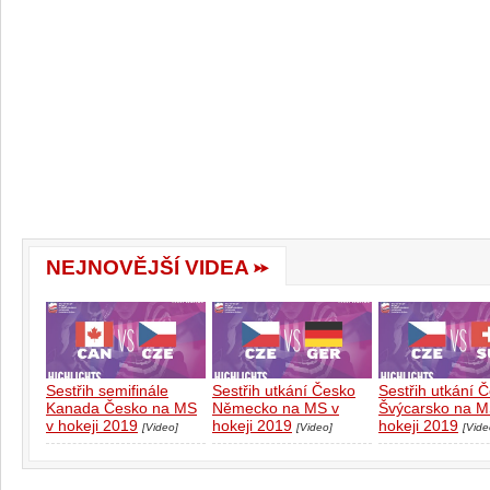
NEJNOVĚJŠÍ VIDEA
Sestřih semifinále
Sestřih utkání Česko
Sestřih utkání 
Kanada Česko na MS
Německo na MS v
Švýcarsko na M
v hokeji 2019
hokeji 2019
hokeji 2019
[Video]
[Video]
[Vide