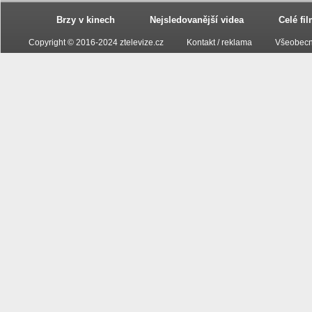
Brzy v kinech
Nejsledovanější videa
Celé fi
Copyright © 2016-2024 ztelevize.cz
Kontakt / reklama
Všeobecn