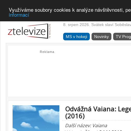
Využíváme soubory cookies k analýze návštěvnosti, pe
informací
8. srpen 2026. Svátek slaví Soběsla
MS v hokeji
Novinky
TV Pro
Reklama
Odvážná Vaiana: Lege
(2016)
Další název: Vaiana