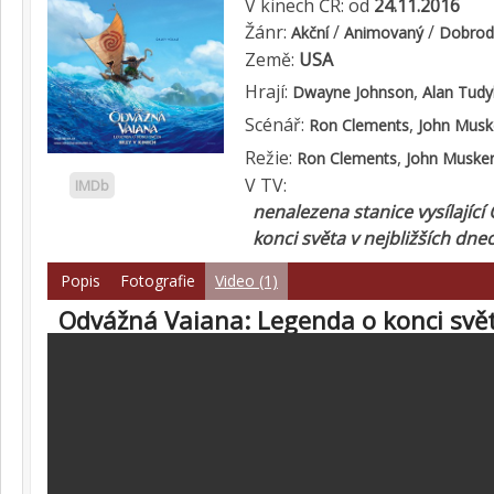
V kinech ČR: od
24.11.2016
Žánr:
/
/
Akční
Animovaný
Dobrod
Země:
USA
Hrají:
,
Dwayne Johnson
Alan Tudy
Scénář:
,
Ron Clements
John Musk
Režie:
,
Ron Clements
John Muske
V TV:
IMDb
nenalezena stanice vysílajíc
konci světa v nejbližších dne
Popis
Fotografie
Video (1)
Odvážná Vaiana: Legenda o konci svět