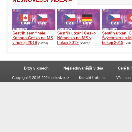
Sestřih semifinále
Sestřih utkání Česko
Sestřih utkání 
Kanada Česko na MS
Německo na MS v
Švýcarsko na M
v hokeji 2019
hokeji 2019
hokeji 2019
[Video]
[Video]
[Vide
Brzy v kinech
Nejsledovanější videa
Celé fi
Copyright © 2016-2024 ztelevize.cz
Kontakt / reklama
Všeobecn