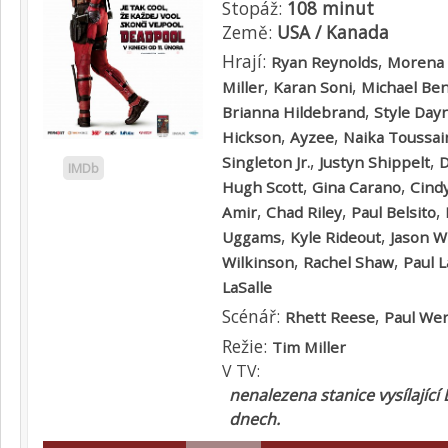
Stopáž:
108 minut
Země:
USA / Kanada
Hrají:
,
Ryan Reynolds
Morena 
,
,
Miller
Karan Soni
Michael Be
,
Brianna Hildebrand
Style Day
,
,
Hickson
Ayzee
Naika Toussai
,
,
Singleton Jr.
Justyn Shippelt
IMDb
,
,
Hugh Scott
Gina Carano
Cind
,
,
,
Amir
Chad Riley
Paul Belsito
,
,
Uggams
Kyle Rideout
Jason W
,
,
Wilkinson
Rachel Shaw
Paul 
LaSalle
Scénář:
,
Rhett Reese
Paul Wer
Režie:
Tim Miller
V TV:
nenalezena stanice vysílající
dnech.