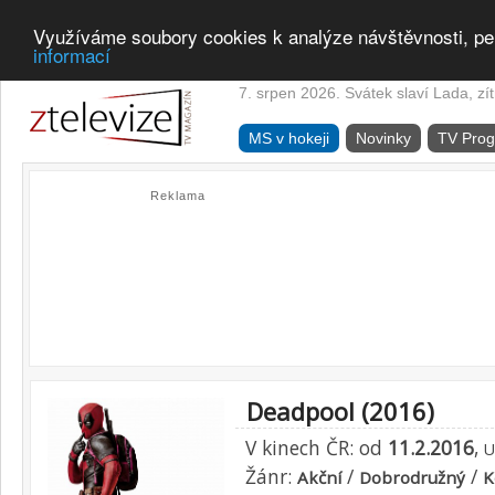
Využíváme soubory cookies k analýze návštěvnosti, pe
informací
7. srpen 2026. Svátek slaví Lada, zí
MS v hokeji
Novinky
TV Pro
Reklama
Deadpool (2016)
V kinech ČR: od
11.2.2016
,
U
Žánr:
/
/
Akční
Dobrodružný
K