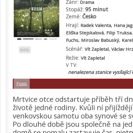
Žánr:
Drama
Stopáž:
95 minut
Země:
Česko
Hrají:
,
Radek Valenta
Hana Jag
,
Eliška Stejskalová
Filip Truksa
,
,
Fuchs
Miroslav Babuský
Karel
Scénář:
,
Vít Zapletal
Václav Hr
IMDb
Režie:
Vít Zapletal
V TV:
nenalezena stanice vysílající 
Popis
Mrtvice otce odstartuje příběh tří d
životě jedné rodiny. Kvůli ní přijíždě
venkovskou samotu oba synové se s
Po dlouhé době jsou společně na je
domě se pomalu zastavuje čas, pietní