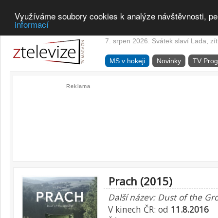
Využíváme soubory cookies k analýze návštěvnosti, pe
informací
7. srpen 2026. Svátek slaví Lada, zí
MS v hokeji
Novinky
TV Pro
Reklama
Prach (2015)
Další název: Dust of the Gr
V kinech ČR: od
11.8.2016