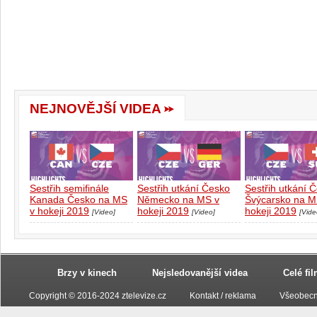
NEJNOVĚJŠÍ VIDEA
Sestřih semifinále
Sestřih utkání Česko
Sestřih utkání 
Kanada Česko na MS
Německo na MS v
Švýcarsko na M
v hokeji 2019
hokeji 2019
hokeji 2019
[Video]
[Video]
[Vide
Brzy v kinech
Nejsledovanější videa
Celé fi
Copyright © 2016-2024 ztelevize.cz
Kontakt / reklama
Všeobecn