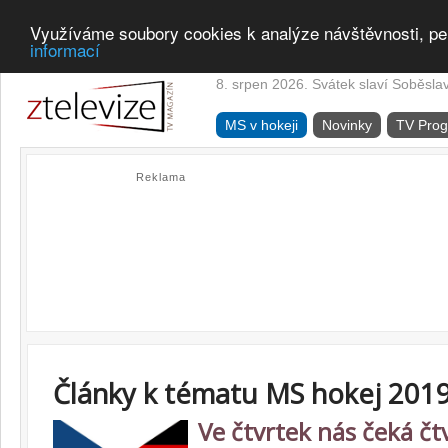
Využíváme soubory cookies k analýze návštěvnosti, pe
informací
8. srpen 2026. Svátek slaví Soběsla
MS v hokeji
Novinky
TV Pro
Reklama
Články k tématu MS hokej 201
Ve čtvrtek nás čeká čtv