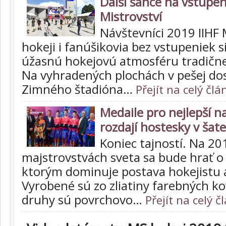
Další šance na vstupe
Mistrovství
Návštevníci 2019 IIHF
hokeji i fanúšikovia bez vstupeniek s
úžasnú hokejovú atmosféru tradične
Na vyhradených plochách v pešej do
Zimného štadióna…
Přejít na celý člá
Medaile pro nejlepší n
rozdají hostesky v šat
Koniec tajností. Na 20
majstrovstvách sveta sa bude hrať o
ktorým dominuje postava hokejistu a
Vyrobené sú zo zliatiny farebných ko
druhy sú povrchovo…
Přejít na celý č