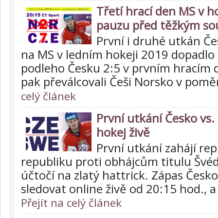
Třetí hrací den MS v h
pauzu před těžkým s
První i druhé utkán Č
na MS v ledním hokeji 2019 dopadlo 
podleho Česku 2:5 v prvním hracím
pak převálcovali Češi Norsko v pomě
celý článek
První utkání Česko vs.
hokej živě
První utkání zahájí re
republiku proti obhájcům titulu Švéd
účtočí na zlatý hattrick. Zápas Čes
sledovat online živě od 20:15 hod., 
Přejít na celý článek