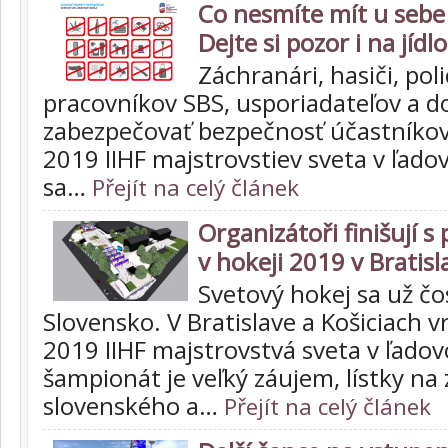
Co nesmíte mít u sebe
Dejte si pozor i na jídlo
Záchranári, hasiči, poli
pracovníkov SBS, usporiadateľov a 
zabezpečovať bezpečnosť účastníkov
2019 IIHF majstrovstiev sveta v ľado
sa…
Přejít na celý článek
Organizátoři finišují 
v hokeji 2019 v Bratisl
Svetový hokej sa už čo
Slovensko. V Bratislave a Košiciach v
2019 IIHF majstrovstvá sveta v ľado
šampionát je veľký záujem, lístky na
slovenského a…
Přejít na celý článek