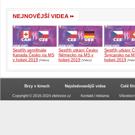
NEJNOVĚJŠÍ VIDEA
Sestřih semifinále
Sestřih utkání Česko
Sestřih utkání 
Kanada Česko na MS
Německo na MS v
Švýcarsko na M
v hokeji 2019
hokeji 2019
hokeji 2019
[Video]
[Video]
[Vide
Brzy v kinech
Nejsledovanější videa
Celé fi
Copyright © 2016-2024 ztelevize.cz
Kontakt / reklama
Všeobecn