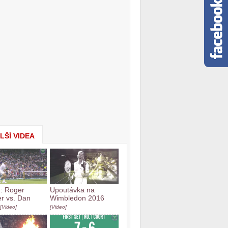
LŠÍ VIDEA
h: Roger
Upoutávka na
r vs. Dan
Wimbledon 2016
[Video]
[Video]