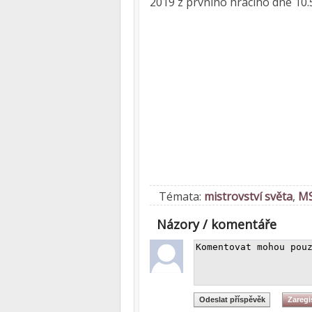
2019 z prvního hracího dne 10.
Témata:
mistrovství světa
,
MS
Názory / komentáře