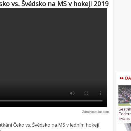
sko vs. Švédsko na MS v hokeji 2019
DA
Sestři
Zdroj youtube.com
Federe
Evans
 utkání Čeko vs. Švédsko na MS v ledním hokeji