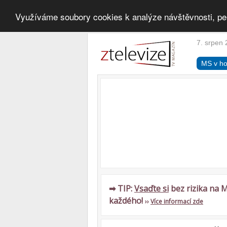
Využíváme soubory cookies k analýze návštěvnosti, pe
7. srpen 
MS v ho
➡ TIP:
Vsaďte si
bez rizika na M
každého!
››
Více informací zde