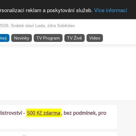
rsonalizaci reklam a poskytování služeb.
Více informací
2026. Svátek slaví Lada, zítra Soběslav.
keji
Novinky
TV Program
TV Živě
Video
istrovství -
500 Kč zdarma
, bez podmínek, pro