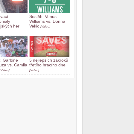
vací
Sestřih: Venus
niály
Williams vs. Donna
jských her
Vekic
[Video]
h: Garbiñe
5 nejlepších zákroků
za vs. Camila
třetího hracího dne
[Video]
[Video]