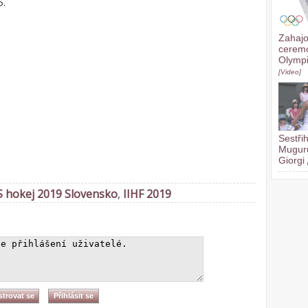
5.
Zahajo
ceremo
Olympi
[Video]
Sestři
Muguru
Giorgi
 hokej 2019 Slovensko
,
IIHF 2019