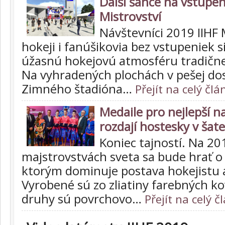
Další šance na vstupe
Mistrovství
Návštevníci 2019 IIHF
hokeji i fanúšikovia bez vstupeniek s
úžasnú hokejovú atmosféru tradične
Na vyhradených plochách v pešej do
Zimného štadióna…
Přejít na celý člá
Medaile pro nejlepší n
rozdají hostesky v šat
Koniec tajností. Na 20
majstrovstvách sveta sa bude hrať o
ktorým dominuje postava hokejistu a
Vyrobené sú zo zliatiny farebných ko
druhy sú povrchovo…
Přejít na celý č