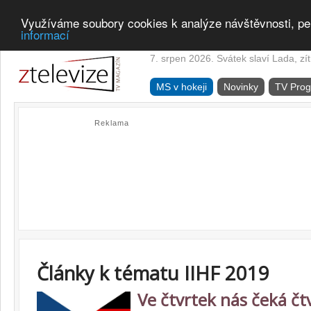
Využíváme soubory cookies k analýze návštěvnosti, pe
informací
7. srpen 2026. Svátek slaví Lada, zí
MS v hokeji
Novinky
TV Pro
Reklama
Články k tématu IIHF 2019
Ve čtvrtek nás čeká čtv