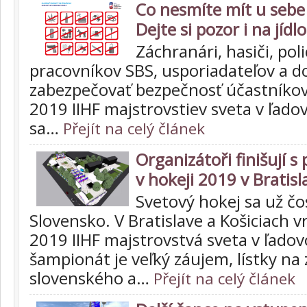
Co nesmíte mít u sebe
Dejte si pozor i na jídlo
Záchranári, hasiči, poli
pracovníkov SBS, usporiadateľov a 
zabezpečovať bezpečnosť účastníkov
2019 IIHF majstrovstiev sveta v ľado
sa…
Přejít na celý článek
Organizátoři finišují 
v hokeji 2019 v Bratisl
Svetový hokej sa už čo
Slovensko. V Bratislave a Košiciach v
2019 IIHF majstrovstvá sveta v ľado
šampionát je veľký záujem, lístky na
slovenského a…
Přejít na celý článek