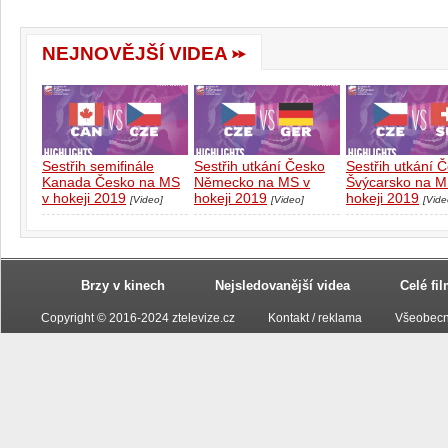
NEJNOVĚJŠÍ VIDEA
Sestřih semifinále
Sestřih utkání Česko
Sestřih utkání 
Kanada Česko na MS
Německo na MS v
Švýcarsko na M
v hokeji 2019
hokeji 2019
hokeji 2019
[Video]
[Video]
[Vide
Brzy v kinech
Nejsledovanější videa
Celé fi
Copyright © 2016-2024 ztelevize.cz
Kontakt / reklama
Všeobecn