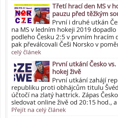
Třetí hrací den MS v h
pauzu před těžkým s
První i druhé utkán Č
na MS v ledním hokeji 2019 dopadlo 
podleho Česku 2:5 v prvním hracím
pak převálcovali Češi Norsko v pomě
celý článek
První utkání Česko vs.
hokej živě
První utkání zahájí re
republiku proti obhájcům titulu Švéd
účtočí na zlatý hattrick. Zápas Čes
sledovat online živě od 20:15 hod., 
Přejít na celý článek