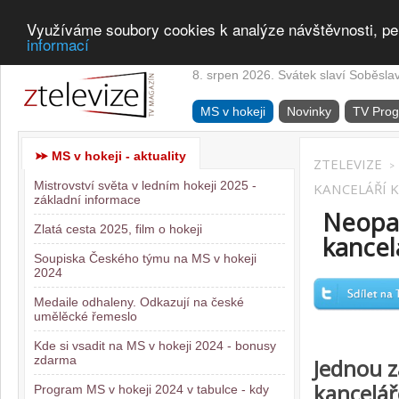
Využíváme soubory cookies k analýze návštěvnosti, pe
informací
8. srpen 2026. Svátek slaví Soběsla
MS v hokeji
Novinky
TV Pro
MS v hokeji - aktuality
ZTELEVIZE
>
Mistrovství světa v ledním hokeji 2025 -
KANCELÁŘÍ 
základní informace
Neopa
Zlatá cesta 2025, film o hokeji
kancel
Soupiska Českého týmu na MS v hokeji
2024
Medaile odhaleny. Odkazují na české
umělěcké řemeslo
Kde si vsadit na MS v hokeji 2024 - bonusy
zdarma
Jednou z
kancelář
Program MS v hokeji 2024 v tabulce - kdy