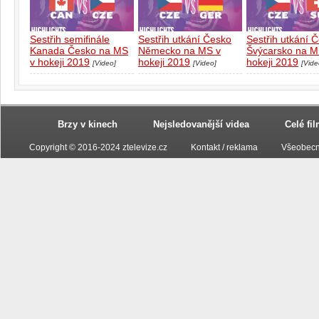
Sestřih semifinále
Sestřih utkání Česko
Sestřih utkání 
Kanada Česko na MS
Německo na MS v
Švýcarsko na M
v hokeji 2019
hokeji 2019
hokeji 2019
[Video]
[Video]
[Vide
Brzy v kinech
Nejsledovanější videa
Celé fi
Copyright © 2016-2024 ztelevize.cz
Kontakt / reklama
Všeobecn