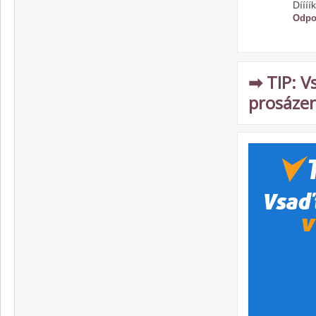
Díííík
Odpo
➡ TIP: V
prosázen