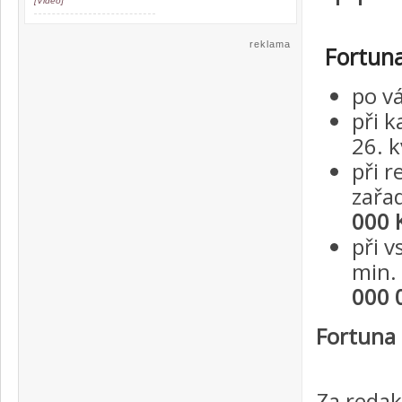
[Video]
reklama
Fortun
po v
při 
26. 
při r
zařa
000 
při 
min.
000 
Fortuna
Za redak