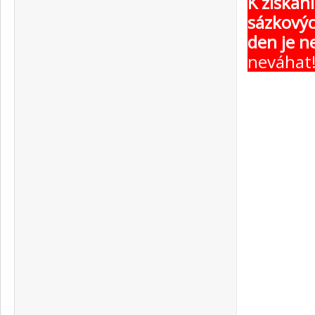
K získán
sázkovýc
den je n
neváhat