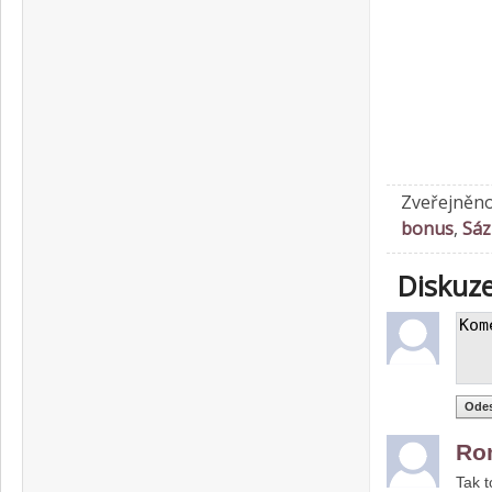
Zveřejněno
bonus
,
Sáz
Diskuz
Ro
Tak t