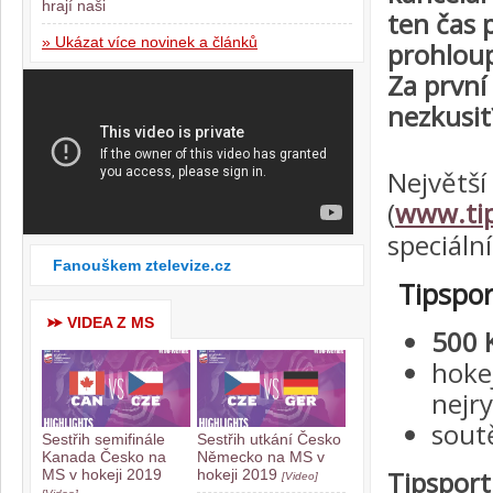
hrají naši
ten čas 
» Ukázat více novinek a článků
prohloup
Za první
nezkusit
Největší
(
www.tip
speciáln
Fanouškem ztelevize.cz
Tipspor
VIDEA Z MS
500 
hoke
nejry
sout
Sestřih semifinále
Sestřih utkání Česko
Kanada Česko na
Německo na MS v
Tipsport
MS v hokeji 2019
hokeji 2019
[Video]