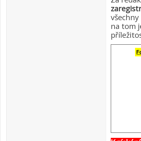
zaregist
všechny 
na tom j
příležito
F