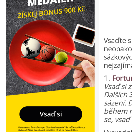
Vsaďte s
neopako
sázkovýc
nejzajím
1.
Fortu
Vsaď si 
Dalších
sázení. 
během n
se, vsaď 