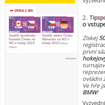
Vyzvedn
VIDEA Z MS
2.
Tipsp
o vstup
Sestřih semifinále
Sestřih utkání Česko
Získej
50
Kanada Česko na
Německo na MS v
registra
MS v hokeji 2019
hokeji 2019
[Video]
[Video]
první sá
hokejový
reklama
turnajov
repreze
ovládni 
Ve hře j
BMW
!
Vyzvedn