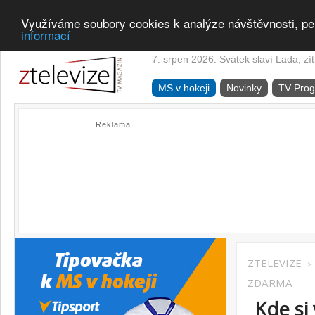
Využíváme soubory cookies k analýze návštěvnosti, pe
informací
7. srpen 2026. Svátek slaví Lada, zí
MS v hokeji
Novinky
TV Pro
Reklama
ZTELEVIZE
>
ZDARMA
Kde si