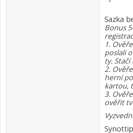
Sazka b
Bonus 50
registra
1. Ověře
poslali o
ty. Stač
2. Ověře
herní po
kartou, 
3. Ověře
ověřit t
Vyzvedn
Synottip