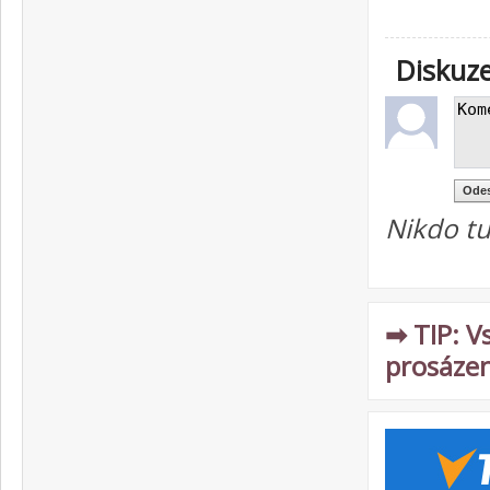
Diskuz
Nikdo tu
➡ TIP: V
prosázen