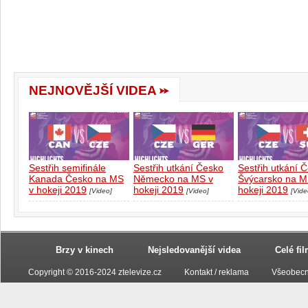
NEJNOVĚJŠÍ VIDEA
Sestřih semifinále
Sestřih utkání Česko
Sestřih utkání 
Kanada Česko na MS
Německo na MS v
Švýcarsko na M
v hokeji 2019
hokeji 2019
hokeji 2019
[Video]
[Video]
[Vide
Brzy v kinech
Nejsledovanější videa
Celé fi
Copyright © 2016-2024 ztelevize.cz
Kontakt / reklama
Všeobecn