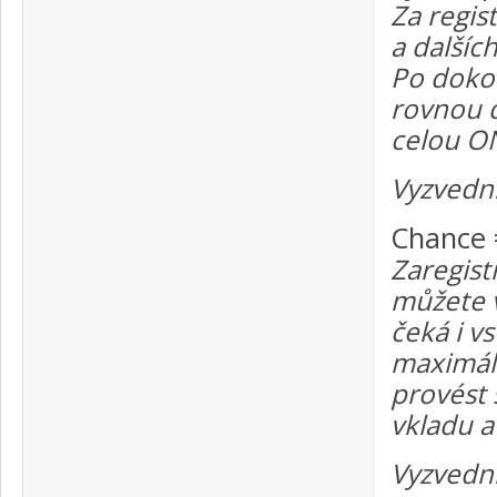
Za regis
a dalšíc
Po doko
rovnou d
celou O
Vyzvedn
Chance 
Zaregist
můžete v
čeká i v
maximál
provést
vkladu a
Vyzvedn