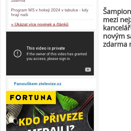
zdarma
Šampioná
Program MS v hokeji 2024 v tabulce - kdy
hrají naši
mezi nej
» Ukázat více novinek a článků
kancelář
novým sá
zdarma 
Fanouškem ztelevize.cz