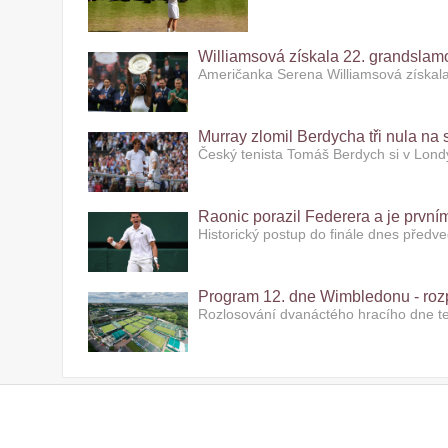
Williamsová získala 22. grandslamov
Američanka Serena Williamsová získala
Murray zlomil Berdycha tři nula na 
Český tenista Tomáš Berdych si v Lond
Raonic porazil Federera a je první
Historický postup do finále dnes předv
Program 12. dne Wimbledonu - rozp
Rozlosování dvanáctého hracího dne 