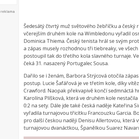
reklama
Šedesátý čtvrtý muž světového žebříčku a český re
včerejším druhém kole na Wimbledonu vyřadil 
Dominica Thiema. Český tenista hrál se svým prot
a zápas musely rozhodnou tři tiebreaky, ve všech b
postoupil tak do třetího kola slavného turnaje. V
čeká 31. nasazený Portugalec Sousa.
Dařilo se i ženám, Barbora Strýcová otočila zápas 
postup. Lucie Šafářová je ve třetím kole, díky vít
Crawford. Naopak překvapivě končí sedmnáctá h
Karolína Plíšková, která ve druhém kole nestačila
0:2 na sety. Dále jde také česká naděje Kateřina S
vyřadila turnajovou třicítku Francouzku Garcia. 
pro další českou naději Denisu Allertovou, která v
turnajovou dvanáctkou, Španělkou Suarez Navar