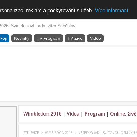
rsonalizaci reklam a poskytování služeb.
Více informací
2026. Svátek slaví Lada, zítra Soběslav.
keji
Novinky
TV Program
TV Živě
Video
Wimbledon 2016
|
Videa
|
Program
|
Online, živě
ZTELEVIZE
>
WIMBLEDON 2016
>
VESELÝ VYŘADIL SVĚTOVOU OSMIČKU A 