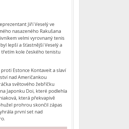
prezentant Jiří Veselý ve
osmého nasazeného Rakušana
ivníkem velmi vyrovnaný tenis
yl lepší a šťastnější Veselý a
e třetím kole českého tenistu
proti Estonce Kontaveit a slaví
ězství nad Američankou
ráčka světového žebříčku
 na Japonku Doi, které podlehla
iniaková, která překvapivě
Bohužel prohrou skončil zápas
yhrála první set nad
ro.