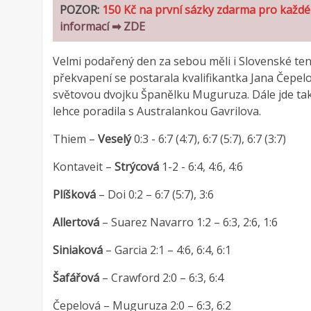
POZOR:
150 Kč na první sázky zdarma pro každé
informací ➡ ZDE
Velmi podařený den za sebou měli i Slovenské tenis
překvapení se postarala kvalifikantka Jana Čepelov
světovou dvojku Španělku Muguruza. Dále jde tak
lehce poradila s Australankou Gavrilova.
Thiem –
Veselý
0:3 - 6:7 (4:7), 6:7 (5:7), 6:7 (3:7)
Kontaveit –
Strýcová
1-2 - 6:4, 4:6, 4:6
Plíšková
– Doi 0:2 – 6:7 (5:7), 3:6
Allertová
– Suarez Navarro 1:2 – 6:3, 2:6, 1:6
Siniaková
– Garcia 2:1 – 4:6, 6:4, 6:1
Šafářová
– Crawford 2:0 – 6:3, 6:4
Čepelová – Muguruza 2:0 – 6:3, 6:2