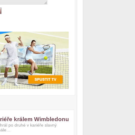
riéře králem Wimbledonu
hrál po druhé v kariéře slavný
nále…