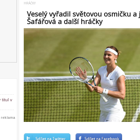
HRÁČKY
Veselý vyřadil světovou osmičku a 
Šafářová a další hráčky
titul v
reklama