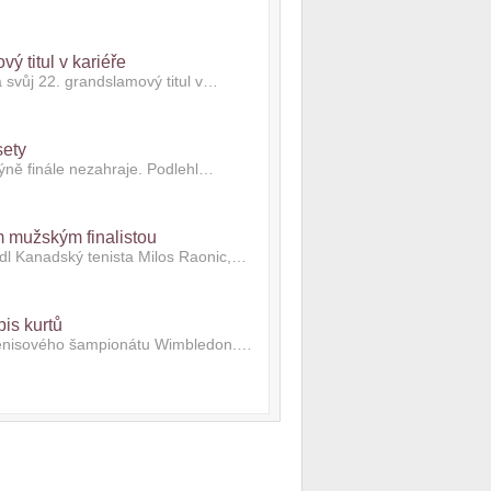
ý titul v kariéře
 svůj 22. grandslamový titul v…
sety
ýně finále nezahraje. Podlehl…
m mužským finalistou
edl Kanadský tenista Milos Raonic,…
is kurtů
tenisového šampionátu Wimbledon.…