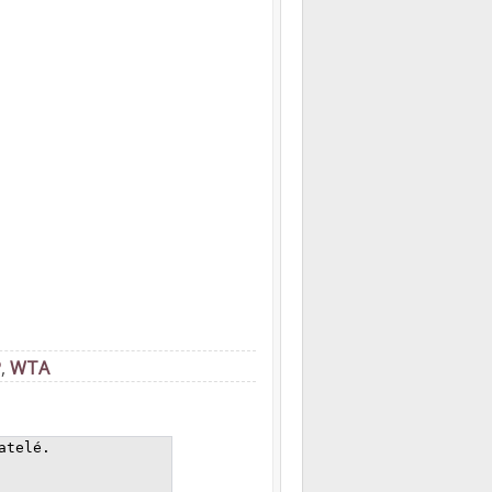
P
,
WTA