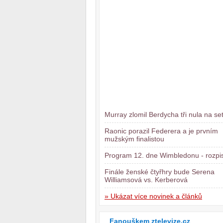
Murray zlomil Berdycha tři nula na se
Raonic porazil Federera a je prvním
mužským finalistou
Program 12. dne Wimbledonu - rozpis
Finále ženské čtyřhry bude Serena
Williamsová vs. Kerberová
» Ukázat více novinek a článků
Fanouškem ztelevize.cz