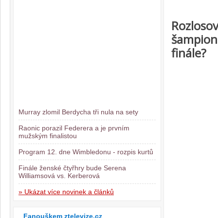
Rozlosov
šampion
finále?
Murray zlomil Berdycha tři nula na sety
Raonic porazil Federera a je prvním
mužským finalistou
Program 12. dne Wimbledonu - rozpis kurtů
Finále ženské čtyřhry bude Serena
Williamsová vs. Kerberová
» Ukázat více novinek a článků
Fanouškem ztelevize.cz