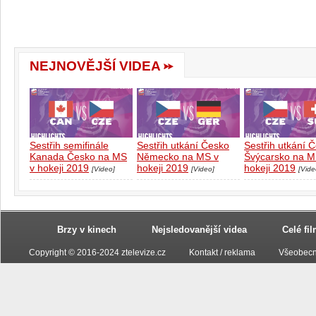
NEJNOVĚJŠÍ VIDEA
Sestřih semifinále
Sestřih utkání Česko
Sestřih utkání 
Kanada Česko na MS
Německo na MS v
Švýcarsko na M
v hokeji 2019
hokeji 2019
hokeji 2019
[Video]
[Video]
[Vide
Brzy v kinech
Nejsledovanější videa
Celé fi
Copyright © 2016-2024 ztelevize.cz
Kontakt / reklama
Všeobecn