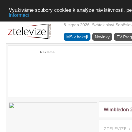
Využíváme soubory cookies k analýze návštěvnosti, pe
informací
8. srpen 2026. Svátek slaví Soběsla
MS v hokeji
Novinky
TV Pro
Reklama
Wimbledon 
ZTELEVIZE
>