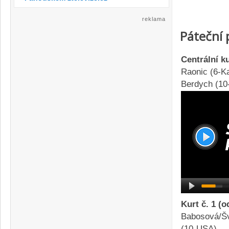
reklama
Páteční
Centrální k
Raonic (6-Ka
Berdych (10-
Kurt č. 1 (
Babosová/Šv
(10-USA)