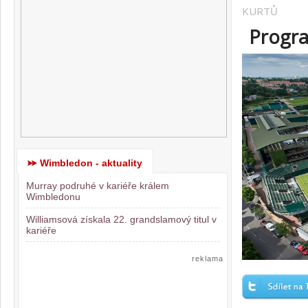
KURTŮ
Progra
Wimbledon - aktuality
Murray podruhé v kariéře králem
Wimbledonu
Williamsová získala 22. grandslamový titul v
kariéře
reklama