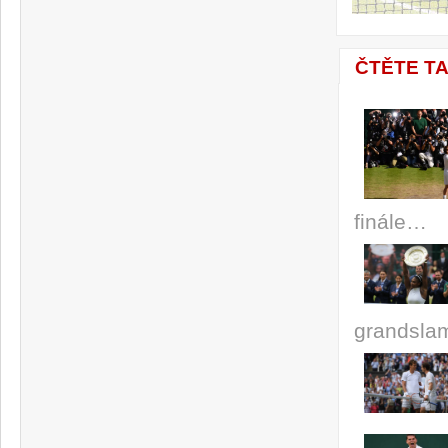
ČTĚTE T
finále…
grandslam