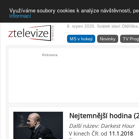
Využíváme soubory cookies k analýze návštěvnosti, pe
informací
6. srpen 2026. Svátek slaví Oldřiška,
MS v hokeji
Novinky
TV Pro
Reklama
Nejtemnější hodina (
Další název: Darkest Hour
V kinech ČR: od
11.1.2018