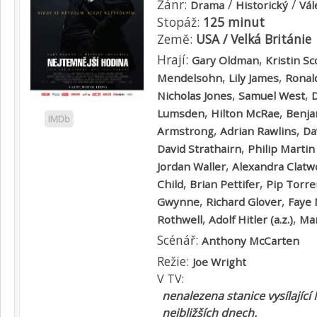
Žánr:
/
/
Drama
Historický
Vál
Stopáž:
125 minut
Země:
USA / Velká Británie
Hrají:
,
Gary Oldman
Kristin S
,
,
Mendelsohn
Lily James
Ronal
,
,
Nicholas Jones
Samuel West
D
,
,
Lumsden
Hilton McRae
Benja
IMDb
,
,
Armstrong
Adrian Rawlins
Da
,
David Strathairn
Philip Marti
,
Jordan Waller
Alexandra Clatw
,
,
Child
Brian Pettifer
Pip Torre
,
,
Gwynne
Richard Glover
Faye 
,
,
Rothwell
Adolf Hitler (a.z.)
Ma
Scénář:
Anthony McCarten
Režie:
Joe Wright
V TV:
nenalezena stanice vysílající
nejbližších dnech.