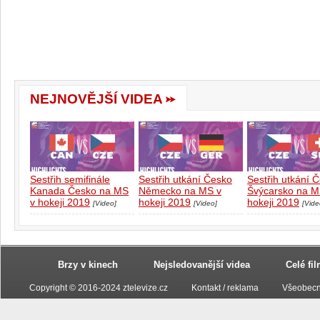
NEJNOVĚJŠÍ VIDEA
Sestřih semifinále
Sestřih utkání Česko
Sestřih utkání 
Kanada Česko na MS
Německo na MS v
Švýcarsko na M
v hokeji 2019
hokeji 2019
hokeji 2019
[Video]
[Video]
[Vide
Brzy v kinech
Nejsledovanější videa
Celé fi
Copyright © 2016-2024 ztelevize.cz
Kontakt / reklama
Všeobecn