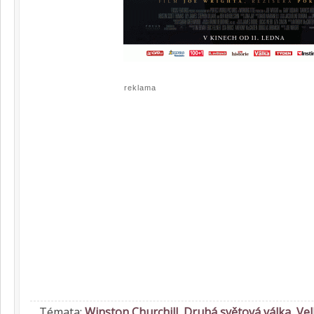
reklama
Témata:
Winston Churchill
,
Druhá světová válka
,
Vel