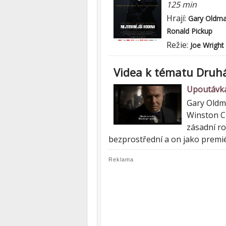
125 min
Hrají:
Gary Oldm
Ronald Pickup
Režie:
Joe Wright
Videa k tématu Druhá
Upoutávka
Gary Oldma
Winston Ch
zásadní r
bezprostřední a on jako premi
Reklama