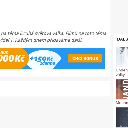
a na téma Druhá světová válka. Filmů na toto téma
 videí 1. Každým dnem přidáváme další.
DALŠ
Underw
války
Menan