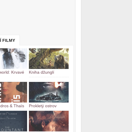
Í FILMY
orld: Krvavé
Kniha džunglí
dros & Thaïs
Prokletý ostrov