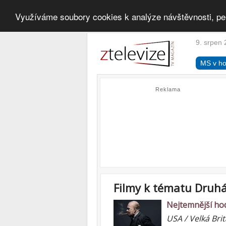
Využíváme soubory cookies k analýze návštěvnosti, pe
9. srpen 
MS v ho
Reklama
Filmy k tématu Druhá
Nejtemnější ho
USA / Velká Bri