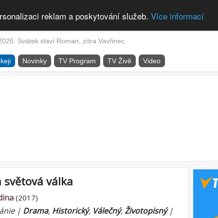
rsonalizaci reklam a poskytování služeb.
Více informací
2026. Svátek slaví Roman, zítra Vavřinec.
keji
Novinky
TV Program
TV Živě
Video
 světová válka
dina
(2017)
tánie |
Drama
,
Historický
,
Válečný
,
Životopisný
|