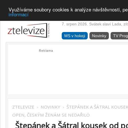
Využíváme soubory cookies k analýze návštěvnosti, pe
informací
7. srpen 2026. Svátek slaví Lada, zí
MS v hokeji
Novinky
TV Pro
Reklama
ZTELEVIZE
NOVINKY
ŠTEPÁNEK A ŠÁTRAL KOUSE
>
>
OPEN, ČESKÝM ŽENÁM SE NEDAŘILO
Štepánek a Šátral kousek od p