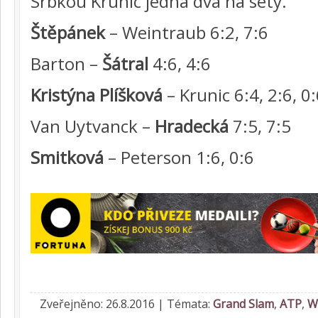
Srbkou Krunic jedna dva na sety.
Štěpánek
– Weintraub 6:2, 7:6
Barton –
Šátral
4:6, 4:6
Kristýna Plíšková
– Krunic 6:4, 2:6, 0
Van Uytvanck –
Hradecká
7:5, 7:5
Smitková
– Peterson 1:6, 0:6
Zveřejněno: 26.8.2016 | Témata:
Grand Slam
,
ATP
,
W