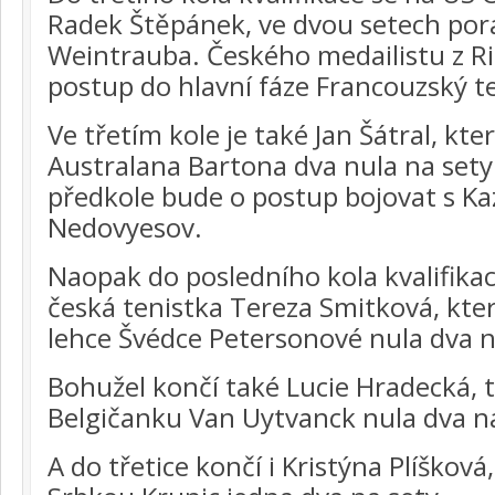
Radek Štěpánek, ve dvou setech poraz
Weintrauba. Českého medailistu z Ria
postup do hlavní fáze Francouzský t
Ve třetím kole je také Jan Šátral, kter
Australana Bartona dva nula na sety
předkole bude o postup bojovat s K
Nedovyesov.
Naopak do posledního kola kvalifika
česká tenistka Tereza Smitková, kte
lehce Švédce Petersonové nula dva n
Bohužel končí také Lucie Hradecká, t
Belgičanku Van Uytvanck nula dva na
A do třetice končí i Kristýna Plíšková