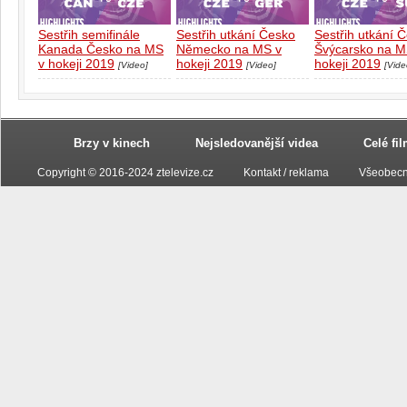
Sestřih semifinále
Sestřih utkání Česko
Sestřih utkání 
Kanada Česko na MS
Německo na MS v
Švýcarsko na M
v hokeji 2019
hokeji 2019
hokeji 2019
[Video]
[Video]
[Vide
Brzy v kinech
Nejsledovanější videa
Celé fi
Copyright © 2016-2024 ztelevize.cz
Kontakt / reklama
Všeobecn