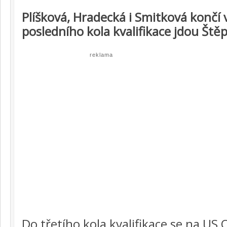
Plíšková, Hradecká i Smitková končí v
posledního kola kvalifikace jdou Štěp
reklama
Do třetího kola kvalifikace se na US