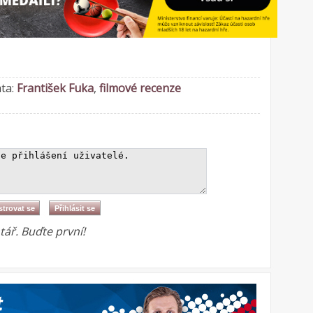
ata:
František Fuka
,
filmové recenze
ář. Buďte první!