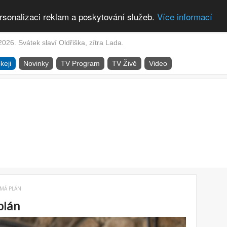
rsonalizaci reklam a poskytování služeb.
Více informací
2026. Svátek slaví Oldřiška, zítra Lada.
keji
Novinky
TV Program
TV Živě
Video
MÁ PLÁN
plán