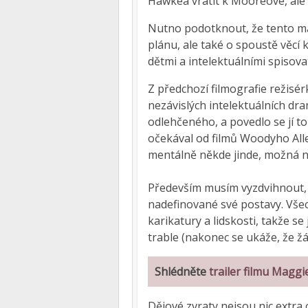
Hawkea vrátit k Mooreové, ale 
Nutno podotknout, že tento mal
plánu, ale také o spoustě věcí k
dětmi a intelektuálními spisovat
Z předchozí filmografie režisér
nezávislých intelektuálních dr
odlehčeného, a povedlo se jí t
očekával od filmů Woodyho Alle
mentálně někde jinde, možná n
Především musím vyzdvihnout, 
nadefinované své postavy. Vše
karikatury a lidskosti, takže 
trable (nakonec se ukáže, že žá
Shlédněte
trailer filmu Maggi
Dějové zvraty nejsou nic extra