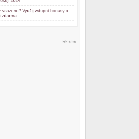
okeji 2024
 vsazeno? Využij vstupní bonusy a
i zdarma
reklama