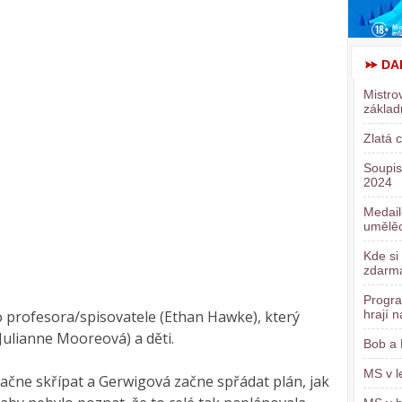
DA
Mistro
základ
Zlatá c
Soupis
2024
Medail
umělě
Kde si
zdarm
Progra
o profesora/spisovatele (Ethan Hawke), který
hrají n
Julianne Mooreová) a děti.
Bob a 
MS v l
začne skřípat a Gerwigová začne spřádat plán, jak