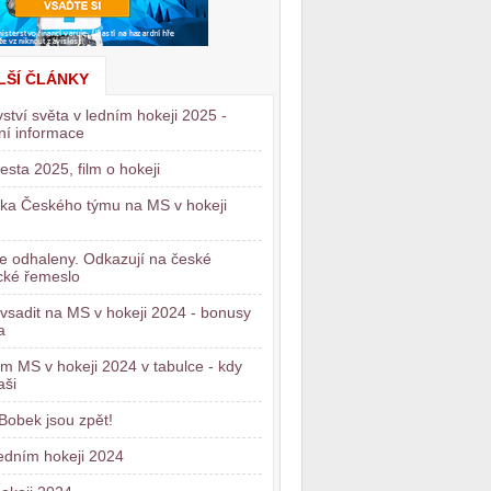
LŠÍ ČLÁNKY
vství světa v ledním hokeji 2025 -
ní informace
esta 2025, film o hokeji
ka Českého týmu na MS v hokeji
e odhaleny. Odkazují na české
cké řemeslo
 vsadit na MS v hokeji 2024 - bonusy
a
m MS v hokeji 2024 v tabulce - kdy
aši
Bobek jsou zpět!
edním hokeji 2024