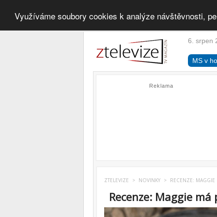
Využíváme soubory cookies k analýze návštěvnosti, pe
6. srpen 
MS v ho
Reklama
ZTELEVIZE
>
NOVINKY
>
RECENZE: MAGGIE 
Recenze: Maggie má 