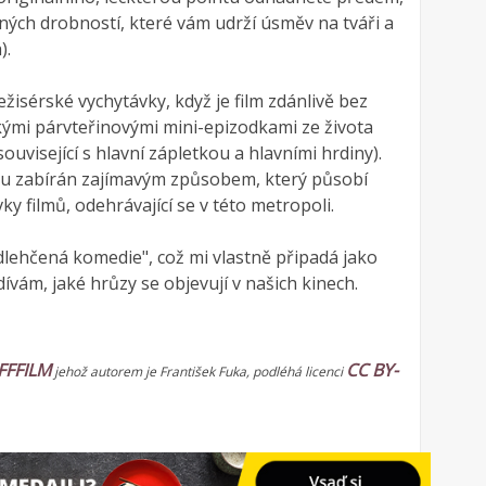
ůzných drobností, které vám udrží úsměv na tváři a
).
žisérské vychytávky, když je film zdánlivě bez
kými párvteřinovými mini-epizodkami ze života
uvisející s hlavní zápletkou a hlavními hrdiny).
mu zabírán zajímavým způsobem, který působí
ovky filmů, odehrávající se v této metropoli.
odlehčená komedie", což mi vlastně připadá jako
dívám, jaké hrůzy se objevují v našich kinech.
FFFILM
CC BY-
jehož autorem je František Fuka, podléhá licenci