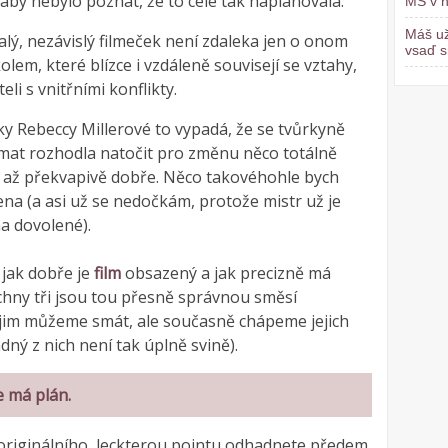
aby nebylo poznat, že to celé tak naplánovala.
MS v h
Máš už
ý, nezávislý filmeček není zdaleka jen o onom
vsaď s
olem, které blízce i vzdáleně souvisejí se vztahy,
eli s vnitřními konflikty.
ky Rebeccy Millerové to vypadá, že se tvůrkyně
amat rozhodla natočit pro změnu něco totálně
o až překvapivě dobře. Něco takovéhohle bych
na (a asi už se nedočkám, protože mistr už je
a dovolené).
jak dobře je
film
obsazený a jak precizně má
chny tři jsou tou přesně správnou směsí
se jim můžeme smát, ale současně chápeme jejich
dný z nich není tak úplně svině).
e má plán
.
 originálního, leckterou pointu odhadnete předem,