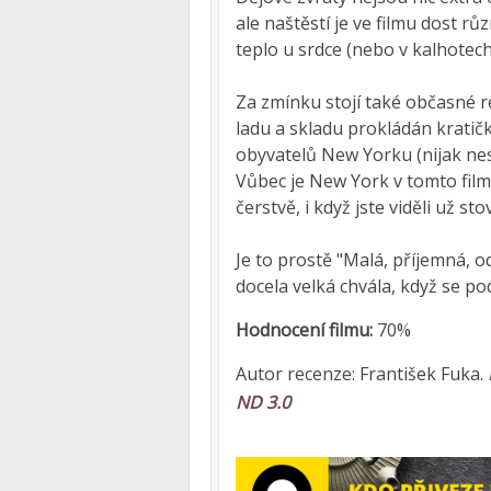
ale naštěstí je ve filmu dost r
teplo u srdce (nebo v kalhotech
Za zmínku stojí také občasné re
ladu a skladu prokládán kratič
obyvatelů New Yorku (nijak neso
Vůbec je New York v tomto fil
čerstvě, i když jste viděli už st
Je to prostě "Malá, příjemná, 
docela velká chvála, když se po
Hodnocení filmu:
70%
Autor recenze: František Fuka.
ND 3.0