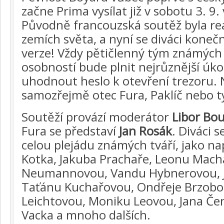
začne Prima vysílat již v sobotu 3. 9.
Původně francouzská soutěž byla rea
zemích světa, a nyní se diváci koneč
verze! Vždy pětičlenný tým známých
osobností bude plnit nejrůznější úkol
uhodnout heslo k otevření trezoru. 
samozřejmě otec Fura, Paklíč nebo t
Soutěží provází moderátor
Libor Bo
Fura se představí
Jan Rosák
. Diváci 
celou plejádu známých tváří, jako na
Kotka, Jakuba Prachaře, Leonu Mach
Neumannovou, Vandu Hybnerovou, 
Taťánu Kuchařovou, Ondřeje Brzobo
Leichtovou, Moniku Leovou, Jana Če
Vacka a mnoho dalších.