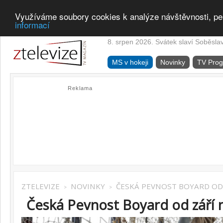
Využíváme soubory cookies k analýze návštěvnosti, pe
informací
8. srpen 2026. Svátek slaví Soběsla
MS v hokeji
Novinky
TV Pro
Reklama
ZTELEVIZE
NOVINKY
ČESKÁ PEVNOST BOYARD OD 
>
>
Česká Pevnost Boyard od září 