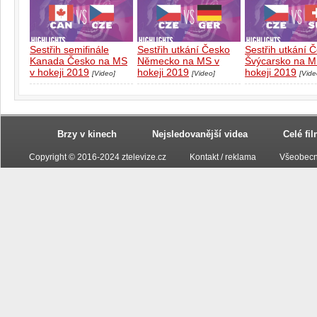
Sestřih semifinále
Sestřih utkání Česko
Sestřih utkání 
Kanada Česko na MS
Německo na MS v
Švýcarsko na M
v hokeji 2019
hokeji 2019
hokeji 2019
[Video]
[Video]
[Vide
Brzy v kinech
Nejsledovanější videa
Celé fi
Copyright © 2016-2024 ztelevize.cz
Kontakt / reklama
Všeobecn