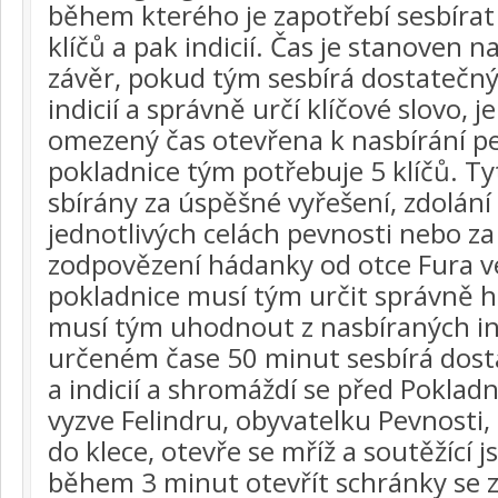
během kterého je zapotřebí sesbírat
klíčů a pak indicií. Čas je stanoven 
závěr, pokud tým sesbírá dostatečný 
indicií a správně určí klíčové slovo, 
omezený čas otevřena k nasbírání p
pokladnice tým potřebuje 5 klíčů. Tyt
sbírány za úspěšné vyřešení, zdolání
jednotlivých celách pevnosti nebo z
zodpovězení hádanky od otce Fura ve
pokladnice musí tým určit správně he
musí tým uhodnout z nasbíraných ind
určeném čase 50 minut sesbírá dost
a indicií a shromáždí se před Poklad
vyzve Felindru, obyvatelku Pevnosti,
do klece, otevře se mříž a soutěžící j
během 3 minut otevřít schránky se 