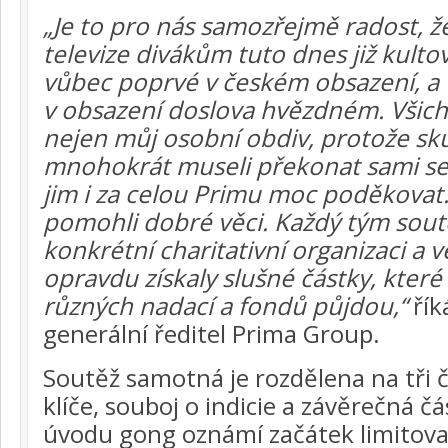
„Je to pro nás samozřejmě radost, ž
televize divákům tuto dnes již kulto
vůbec poprvé v českém obsazení, a
v obsazení doslova hvězdném. Všichn
nejen můj osobní obdiv, protože sk
mnohokrát museli překonat sami seb
jim i za celou Primu moc poděkovat. 
pomohli dobré věci. Každý tým sout
konkrétní charitativní organizaci a v
opravdu získaly slušné částky, které
různých nadací a fondů půjdou,“
řík
generální ředitel Prima Group.
Soutěž samotná je rozdělena na tři č
klíče, souboj o indicie a závěrečná čá
úvodu gong oznámí začátek limitov