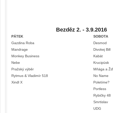
Bezděz 2. - 3.9.2016
PÁTEK
SOBOTA
Gazdina Roba
Desmod
Mandrage
Divokej Bill
Monkey Business
Kabát
Nebe
Krucipüsk
Pražský výběr
Mňága a Žď
Rytmus & Vladimír 518
No Name
Xindl X
Poletíme?
Portless
Rybičky 48
Smrtislav
UDG