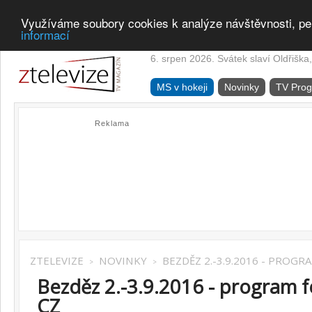
Využíváme soubory cookies k analýze návštěvnosti, pe
informací
6. srpen 2026. Svátek slaví Oldřiška,
MS v hokeji
Novinky
TV Pro
Reklama
ZTELEVIZE
NOVINKY
BEZDĚZ 2.-3.9.2016 - PROGR
>
>
Bezděz 2.-3.9.2016 - program 
CZ