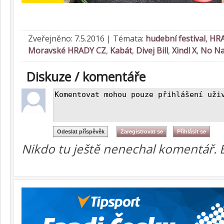
Zveřejněno: 7.5.2016 | Témata:
hudební festival
,
HRA
Moravské HRADY CZ
,
Kabát
,
Divej Bill
,
Xindl X
,
No N
Diskuze / komentáře
Nikdo tu ještě nenechal komentář. 