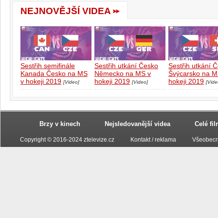
NEJNOVĚJŠÍ VIDEA
Sestřih semifinále
Sestřih utkání Česko
Sestřih utkání 
Kanada Česko na MS
Německo na MS v
Švýcarsko na M
v hokeji 2019
hokeji 2019
hokeji 2019
[Video]
[Video]
[Vide
Brzy v kinech
Nejsledovanější videa
Celé fi
Copyright © 2016-2024 ztelevize.cz
Kontakt / reklama
Všeobecn