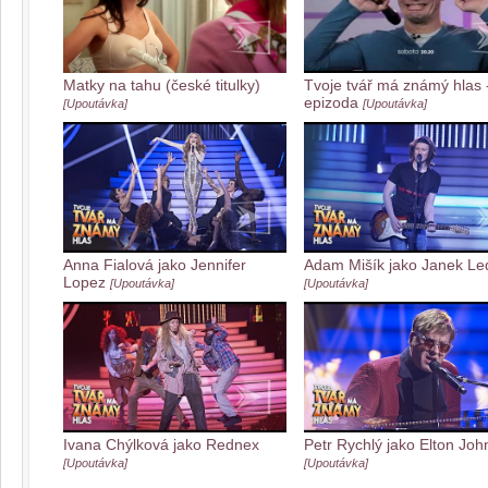
Matky na tahu (české titulky)
Tvoje tvář má známý hlas -
epizoda
[Upoutávka]
[Upoutávka]
Anna Fialová jako Jennifer
Adam Mišík jako Janek Le
Lopez
[Upoutávka]
[Upoutávka]
Ivana Chýlková jako Rednex
Petr Rychlý jako Elton Joh
[Upoutávka]
[Upoutávka]