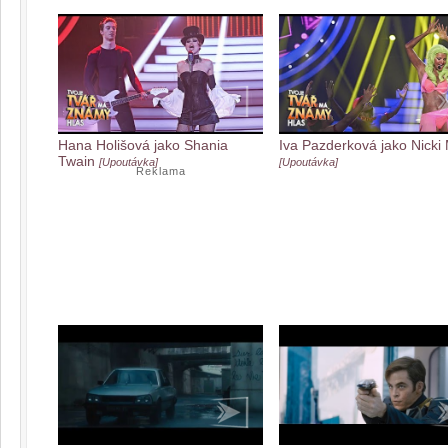
Hana Holišová jako Shania
Iva Pazderková jako Nicki 
Twain
[Upoutávka]
[Upoutávka]
Reklama