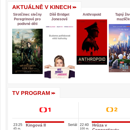
AKTUÁLNĚ V KINECH
Sirotčinec slečny
Dítě Bridget
Anthropoid
Tajný živ
Peregrinové pro
Jonesové
mazlíčk
podivné děti
TV PROGRAM
23:25
Kingová II
Seriál
22:40
Hrůza v
45 m.
100 m.
Connecticutu