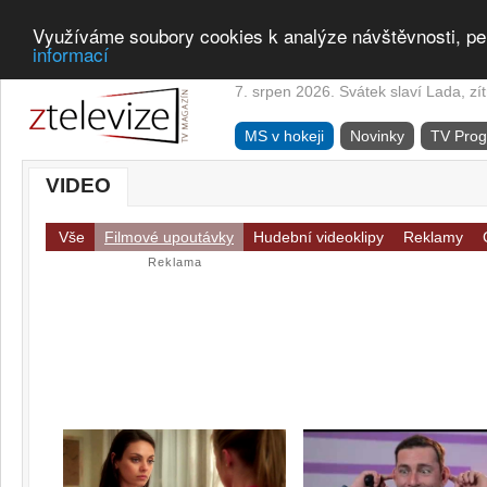
Využíváme soubory cookies k analýze návštěvnosti, pe
informací
7. srpen 2026. Svátek slaví Lada, zí
MS v hokeji
Novinky
TV Pro
VIDEO
Vše
Filmové upoutávky
Hudební videoklipy
Reklamy
Reklama