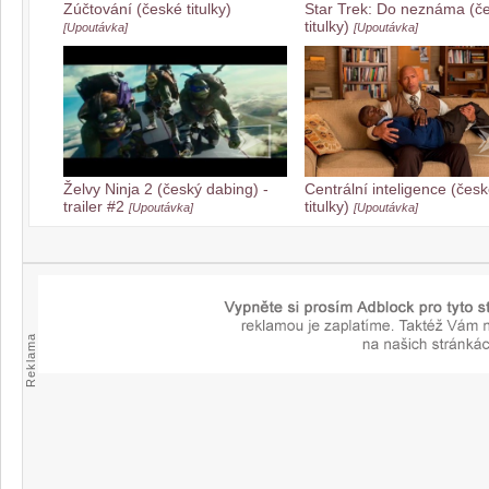
Zúčtování (české titulky)
Star Trek: Do neznáma (č
titulky)
[Upoutávka]
[Upoutávka]
Želvy Ninja 2 (český dabing) -
Centrální inteligence (čes
trailer #2
titulky)
[Upoutávka]
[Upoutávka]
Reklama