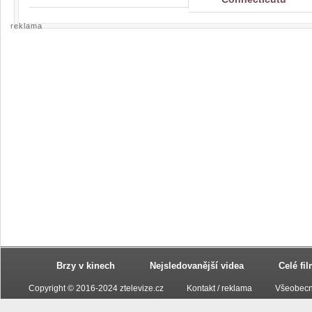
reklama
Brzy v kinech
Nejsledovanější videa
Celé fi
Copyright © 2016-2024 ztelevize.cz
Kontakt / reklama
Všeobecn