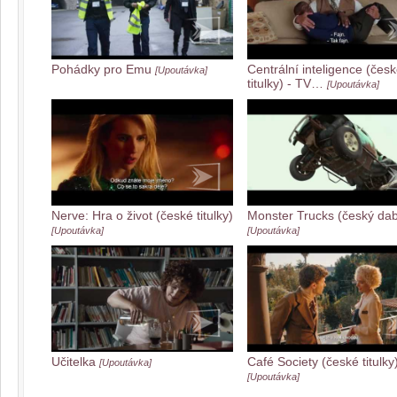
Pohádky pro Emu
Centrální inteligence (čes
[Upoutávka]
titulky) - TV…
[Upoutávka]
Nerve: Hra o život (české titulky)
Monster Trucks (český dab
[Upoutávka]
[Upoutávka]
Učitelka
Café Society (české titulky
[Upoutávka]
[Upoutávka]