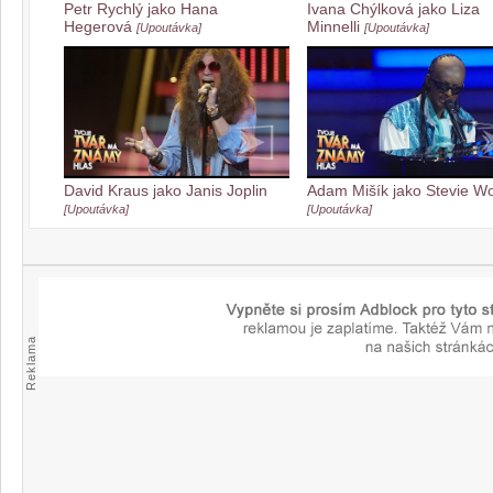
Petr Rychlý jako Hana
Ivana Chýlková jako Liza
Hegerová
Minnelli
[Upoutávka]
[Upoutávka]
David Kraus jako Janis Joplin
Adam Mišík jako Stevie W
[Upoutávka]
[Upoutávka]
Reklama