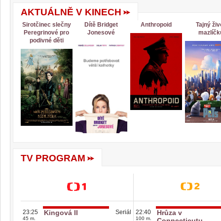
AKTUÁLNĚ V KINECH
Sirotčinec slečny
Dítě Bridget
Anthropoid
Tajný živ
Peregrinové pro
Jonesové
mazlíčk
podivné děti
TV PROGRAM
23:25
Kingová II
Seriál
22:40
Hrůza v
45 m.
100 m.
Connecticutu