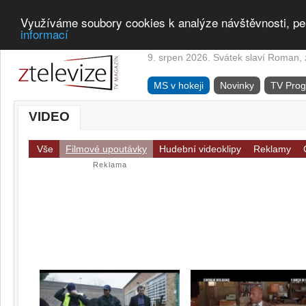
Využíváme soubory cookies k analýze návštěvnosti, pe
informací
9. srpen 2026. Svátek slaví Roman, z
MS v hokeji
Novinky
TV Pro
VIDEO
Vše
Filmové upoutávky
Hudební videoklipy
Reklamy
Reklama