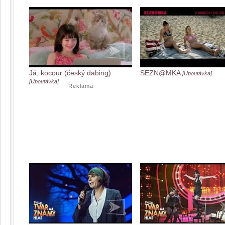
Já, kocour (český dabing)
SEZN@MKA
[Upoutávka]
[Upoutávka]
Reklama