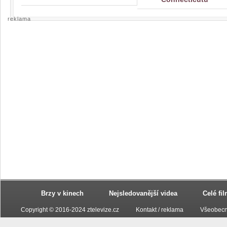
reklama
Brzy v kinech
Nejsledovanější videa
Celé fi
Copyright © 2016-2024 ztelevize.cz
Kontakt / reklama
Všeobecn