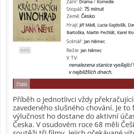
Žánr:
/
Drama
Komedie
Stopáž:
75 minut
Země:
Česko
Hrají:
,
,
Jiří Mádl
Lucia Gajdošík
Da
,
,
Bartoška
Martin Pechlát
Karel Ro
Scénář:
Jan Němec
Režie:
IMDb
Jan Němec
V TV:
nenalezena stanice vysílající
v nejbližších dnech.
Popis
Příběh o jednotlivci vždy překračujíc
zavedeného slušného chování. Je to f
výlučnost ho dostane do aktivní úča
Česka. V osudovém roce 68 měli Češi
soutěži tři filmy. Jejich očekávané ví