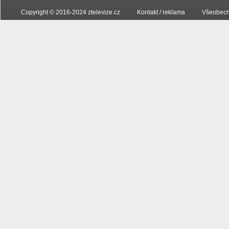
Copyright © 2016-2024 ztelevize.cz
Kontakt / reklama
Všeobecn