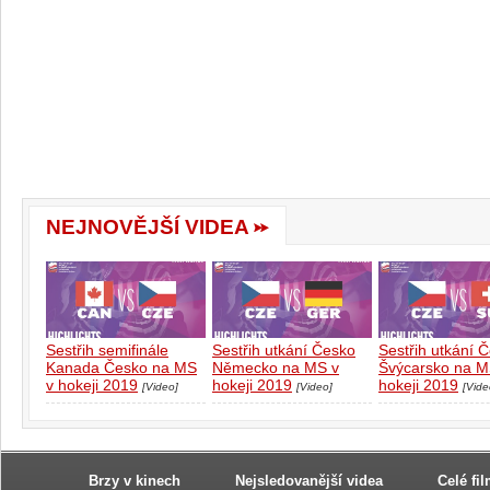
NEJNOVĚJŠÍ VIDEA
Sestřih semifinále
Sestřih utkání Česko
Sestřih utkání 
Kanada Česko na MS
Německo na MS v
Švýcarsko na M
v hokeji 2019
hokeji 2019
hokeji 2019
[Video]
[Video]
[Vide
Brzy v kinech
Nejsledovanější videa
Celé fi