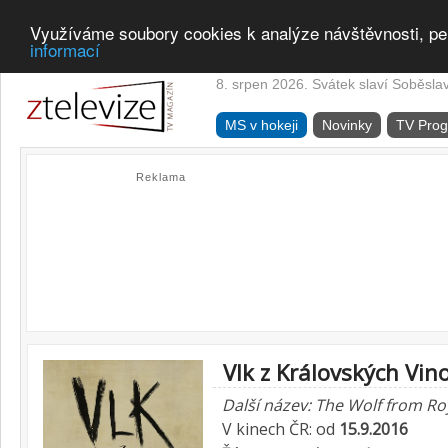
Využíváme soubory cookies k analýze návštěvnosti, pe
informací
8. srpen 2026. Svátek slaví Soběsla
MS v hokeji
Novinky
TV Pro
Reklama
Vlk z Královských Vin
Další název: The Wolf from Ro
V kinech ČR: od
15.9.2016