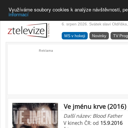
Využíváme soubory cookies k analýze návštěvnosti, pe
informací
6. srpen 2026. Svátek slaví Oldřiška,
MS v hokeji
Novinky
TV Pro
Reklama
Ve jménu krve (2016)
Další název: Blood Father
V kinech ČR: od
15.9.2016