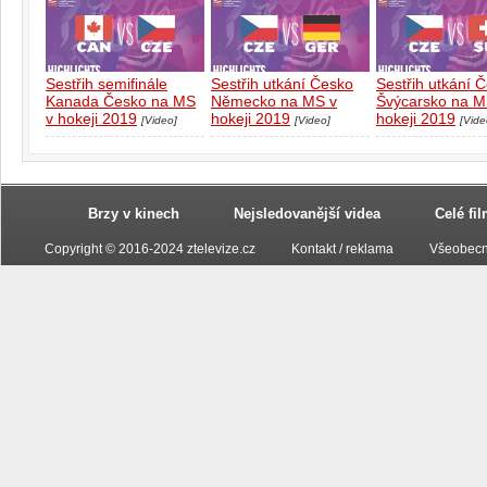
Sestřih semifinále
Sestřih utkání Česko
Sestřih utkání 
Kanada Česko na MS
Německo na MS v
Švýcarsko na M
v hokeji 2019
hokeji 2019
hokeji 2019
[Video]
[Video]
[Vide
Brzy v kinech
Nejsledovanější videa
Celé fi
Copyright © 2016-2024 ztelevize.cz
Kontakt / reklama
Všeobecn