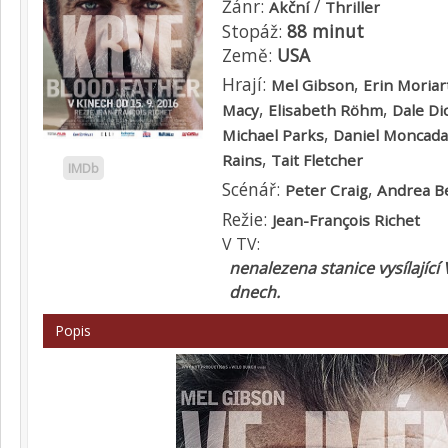
Žánr:
/
Akční
Thriller
Stopáž:
88 minut
Země:
USA
Hrají:
,
Mel Gibson
Erin Moriar
,
,
Macy
Elisabeth Röhm
Dale Di
,
Michael Parks
Daniel Moncada
,
Rains
Tait Fletcher
IMDb
Scénář:
,
Peter Craig
Andrea Be
Režie:
Jean-François Richet
V TV:
nenalezena stanice vysílající 
dnech.
Popis