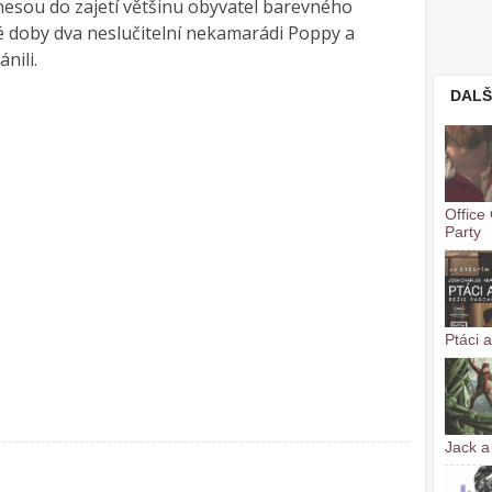
nesou do zajetí většinu obyvatel barevného
 té doby dva neslučitelní nekamarádi Poppy a
nili.
DALŠ
Office
Party
Ptáci a
Jack a