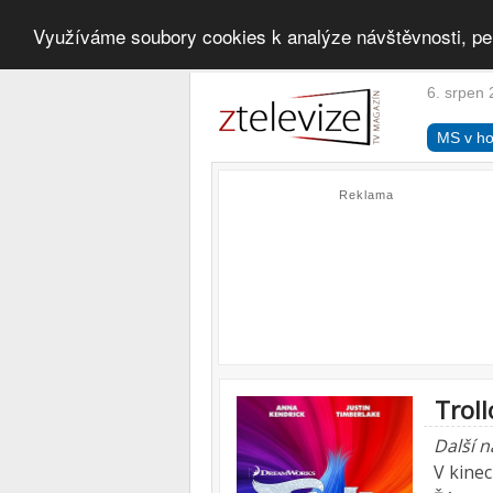
Využíváme soubory cookies k analýze návštěvnosti, pe
6. srpen 
MS v ho
Reklama
Troll
Další n
V kine