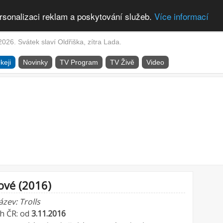
rsonalizaci reklam a poskytování služeb.
Více informací
2026. Svátek slaví Oldřiška, zítra Lada.
keji
Novinky
TV Program
TV Živě
Video
ové (2016)
ázev: Trolls
ch ČR: od
3.11.2016