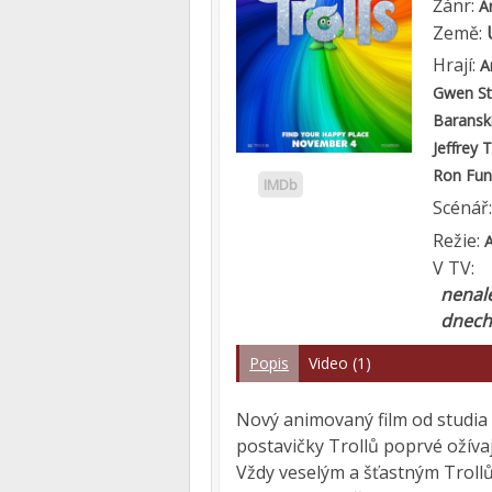
Žánr:
A
Země:
Hrají:
A
Gwen St
Baransk
Jeffrey
Ron Fun
IMDb
Scénář
Režie:
V TV:
nenale
dnech
Popis
Video (1)
Nový animovaný film od studia
postavičky Trollů poprvé ožívají
Vždy veselým a šťastným Trollům