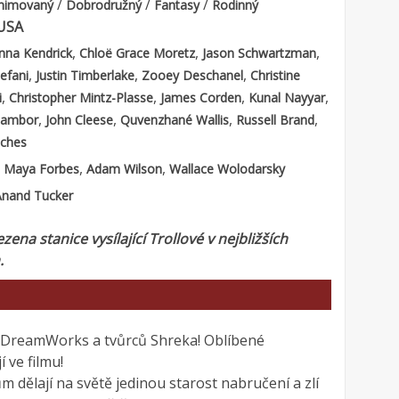
/
/
/
nimovaný
Dobrodružný
Fantasy
Rodinný
USA
,
,
,
nna Kendrick
Chloë Grace Moretz
Jason Schwartzman
,
,
,
efani
Justin Timberlake
Zooey Deschanel
Christine
,
,
,
,
i
Christopher Mintz-Plasse
James Corden
Kunal Nayyar
,
,
,
,
 Tambor
John Cleese
Quvenzhané Wallis
Russell Brand
ches
:
,
,
Maya Forbes
Adam Wilson
Wallace Wolodarsky
Anand Tucker
zena stanice vysílající Trollové v nejbližších
.
 DreamWorks a tvůrců Shreka! Oblíbené
 ve filmu!
 dělají na světě jedinou starost nabručení a zlí