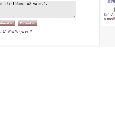
Král A
o meči
ář. Buďte první!