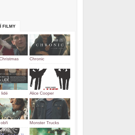
Í FILMY
 Christmas
Chronic
 lidé
Alice Cooper
 obři
Monster Trucks