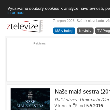
Využíváme soubory cookies k analýze návštěvnosti, pe
informací
7. srpen 2026. Svátek slaví Lada, zí
MS v hokeji
Novinky
TV Pro
Reklama
Naše malá sestra (20
Další název: Umimachi Diar
V kinech ČR: od
5.5.2016