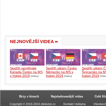
NEJNOVĚJŠÍ VIDEA
Sestřih semifinále
Sestřih utkání Česko
Sestřih utkání 
Kanada Česko na MS
Německo na MS v
Švýcarsko na M
v hokeji 2019
hokeji 2019
hokeji 2019
[Video]
[Video]
[Vide
Brzy v kinech
Nejsledovanější videa
Celé fi
Copyright © 2016-2024 ztelevize.cz
Kontakt / reklama
Všeobecn