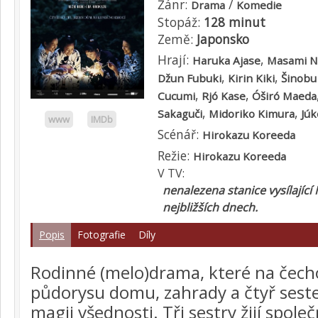
Žánr:
/
Drama
Komedie
Stopáž:
128 minut
Země:
Japonsko
Hrají:
,
Haruka Ajase
Masami N
,
,
Džun Fubuki
Kirin Kiki
Šinobu
,
,
Cucumi
Rjó Kase
Óširó Maeda
,
,
Sakaguči
Midoriko Kimura
Jú
www
IMDb
Scénář:
Hirokazu Koreeda
Režie:
Hirokazu Koreeda
V TV:
nenalezena stanice vysílající
nejbližších dnech.
Popis
Fotografie
Díly
Rodinné (melo)drama, které na čec
půdorysu domu, zahrady a čtyř seste
magii všednosti. Tři sestry žijí spol