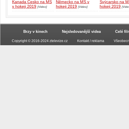
Kanada Česko na MS
Německo na MS v
Švýcarsko na M
v hokeji 2019
hokeji 2019
hokeji 2019
[Video]
[Video]
[Vide
Brzy v kinech
Nejsledovanější videa
Celé fi
Copyright © 2016-2024 ztelevize.cz
Kontakt / reklama
Všeobecn