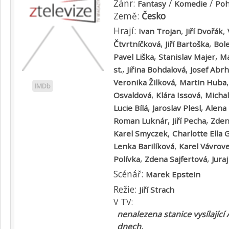
Žánr:
/
/
Fantasy
Komedie
Poh
Země:
Česko
Hrají:
,
,
Ivan Trojan
Jiří Dvořák
,
,
Čtvrtníčková
Jiří Bartoška
Bole
,
,
Pavel Liška
Stanislav Majer
Ma
,
,
st.
Jiřina Bohdalová
Josef Abr
,
Veronika Žilková
Martin Huba
IMDb
,
,
Osvaldová
Klára Issová
Micha
,
,
Lucie Bílá
Jaroslav Plesl
Alena
,
,
Roman Luknár
Jiří Pecha
Zden
,
Karel Smyczek
Charlotte Ella 
,
Lenka Barilíková
Karel Vávrov
,
,
Polívka
Zdena Sajfertová
Jura
Scénář:
Marek Epstein
Režie:
Jiří Strach
V TV:
nenalezena stanice vysílající 
dnech.