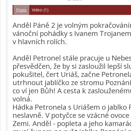
Popis
Video (1)
Anděl Páně 2 je volným pokračován
vánoční pohádky s Ivanem Trojanem
v hlavních rolích.
Anděl Petronel stále pracuje u Nebes
přesvědčen, že by si zasloužil lepší s
pokušitel, čert Uriáš, začne Petrone
utrhnout jablíčko ze stromu Poznání
co ví jen Bůh! A cesta k zasloužené
volná.
Hádka Petronela s Uriášem o jablko 
neslavně. V potyčce se vzácné ovoce 
Zemi. Anděl - popleta a jeho kamará