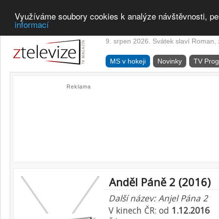
Využíváme soubory cookies k analýze návštěvnosti, pe
informací
9. srpen 2026. Svátek slaví Roman, z
MS v hokeji
Novinky
TV Pro
Reklama
Anděl Páně 2 (2016)
Další název: Anjel Pána 2
V kinech ČR: od
1.12.2016