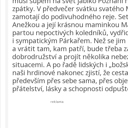
musí šupem na svět jablko Poznání na
zpátky. V předvečer svátku svatého 
zamotají do podivuhodného reje. Set
Anežkou a její krásnou maminkou M
partou nepoctivých koledníků, vydř
i sympatickým Párkařem. Než se jim p
a vrátit tam, kam patří, bude třeba z
dobrodružství a projít několika neb
situacemi. A po řadě lidských i „bož
naši hrdinové nakonec zjistí, že cest
především přes sebe sama, přes objev
přátelství, lásky a schopnosti odpušt
reklama