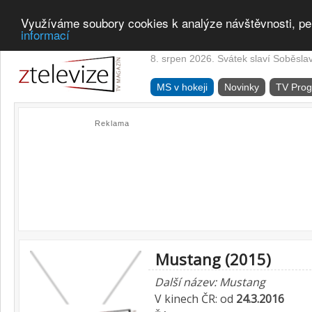
Využíváme soubory cookies k analýze návštěvnosti, pe
informací
8. srpen 2026. Svátek slaví Soběsla
MS v hokeji
Novinky
TV Pro
Reklama
Mustang (2015)
Další název: Mustang
V kinech ČR: od
24.3.2016