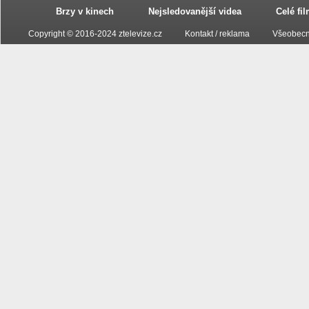
Brzy v kinech
Nejsledovanější videa
Celé fi
Copyright © 2016-2024 ztelevize.cz
Kontakt / reklama
Všeobecn