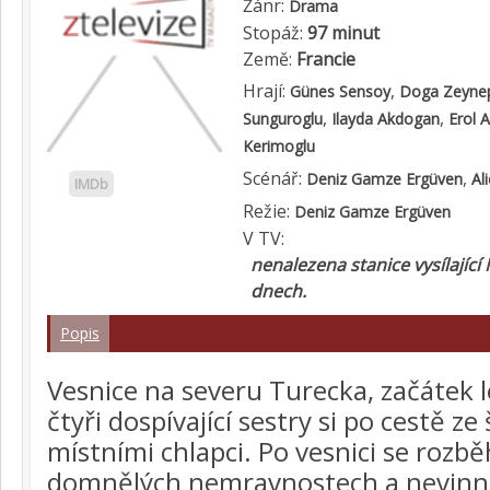
Žánr:
Drama
Stopáž:
97 minut
Země:
Francie
Hrají:
,
Günes Sensoy
Doga Zeyne
,
,
Sunguroglu
Ilayda Akdogan
Erol A
Kerimoglu
Scénář:
,
Deniz Gamze Ergüven
Al
IMDb
Režie:
Deniz Gamze Ergüven
V TV:
nenalezena stanice vysílající
dnech.
Popis
Vesnice na severu Turecka, začátek lét
čtyři dospívající sestry si po cestě ze 
místními chlapci. Po vesnici se rozb
domnělých nemravnostech a nevinná