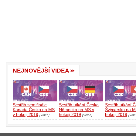
NEJNOVĚJŠÍ VIDEA
Sestřih semifinále
Sestřih utkání Česko
Sestřih utkání 
Kanada Česko na MS
Německo na MS v
Švýcarsko na M
v hokeji 2019
hokeji 2019
hokeji 2019
[Video]
[Video]
[Vide