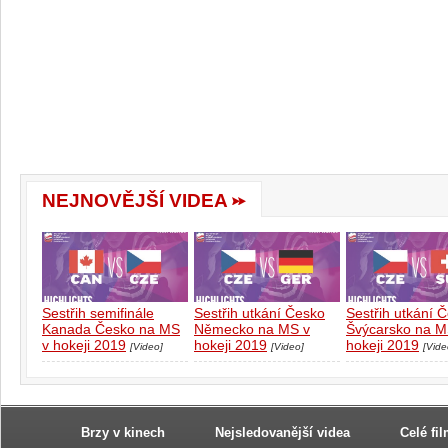
NEJNOVĚJŠÍ VIDEA
Sestřih semifinále
Sestřih utkání Česko
Sestřih utkání 
Kanada Česko na MS
Německo na MS v
Švýcarsko na M
v hokeji 2019
hokeji 2019
hokeji 2019
[Video]
[Video]
[Vide
Brzy v kinech
Nejsledovanější videa
Celé fi