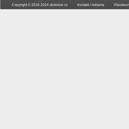
Copyright © 2016-2024 ztelevize.cz
Kontakt / reklama
Všeobecn