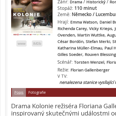
Žánr:
/
/
Drama
Historický
Ro
Stopáž:
110 minut
Země:
Německo / Lucemburs
Hrají:
,
Emma Watson
Daniel B
,
,
Richenda Carey
Vicky Krieps
,
,
Ovenden
Martin Wuttke
Augu
,
,
César Bordón
Stefan Merki
S
www
IMDb
,
Katharina Müller-Elmau
Paul 
,
Gilles Soeder
Rouven Blessing
Scénář:
,
Torsten Wenzel
Flor
Režie:
Florian Gallenberger
V TV:
nenalezena stanice vysílající 
Popis
Fotografie
Drama Kolonie režiséra Floriana Gall
inspirovaný skutečnými událostmi od