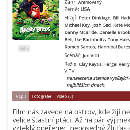
Žánr:
Animovaný
Země:
USA
Hrají:
,
Peter Dinklage
Bill Had
,
,
Michael Key
Josh Gad
Kate M
,
Danny McBride
Danielle Broo
,
,
Bell
Ike Barinholtz
Tony Hale
,
Romeo Santos
Hannibal Bure
IMDb
Scénář:
Jon Vitti
Režie:
,
Clay Kaytis
Fergal Reilly
V TV:
nenalezena stanice vysílající 
nejbližších dnech.
Popis
Fotografie
Video (3)
Film nás zavede na ostrov, kde žijí nel
velice šťastní ptáci. Až na pár výjim
vzteklý opeřenec, neposedný Žluťas