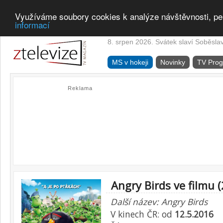
Využíváme soubory cookies k analýze návštěvnosti, pe
informací
8. srpen 2026. Svátek slaví Soběsla
MS v hokeji
Novinky
TV Pro
Reklama
Angry Birds ve filmu 
Další název: Angry Birds
V kinech ČR: od
12.5.2016