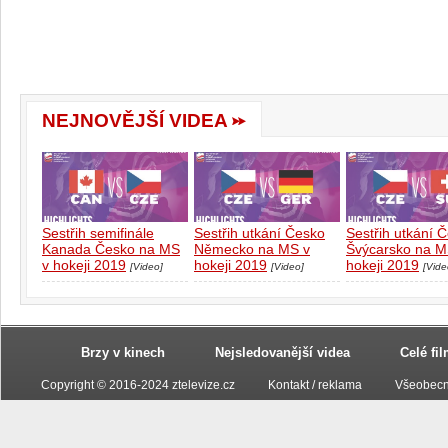
NEJNOVĚJŠÍ VIDEA
Sestřih semifinále
Sestřih utkání Česko
Sestřih utkání 
Kanada Česko na MS
Německo na MS v
Švýcarsko na M
v hokeji 2019
hokeji 2019
hokeji 2019
[Video]
[Video]
[Vide
Brzy v kinech
Nejsledovanější videa
Celé fi
Copyright © 2016-2024 ztelevize.cz
Kontakt / reklama
Všeobecn