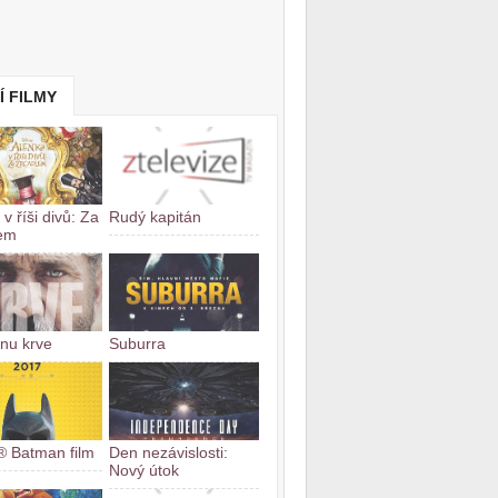
Í FILMY
v říši divů: Za
Rudý kapitán
lem
nu krve
Suburra
 Batman film
Den nezávislosti:
Nový útok