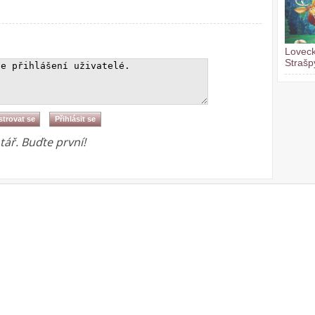
Loveck
Strašp
ář. Buďte první!