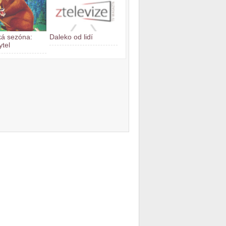
á sezóna:
Daleko od lidí
ytel