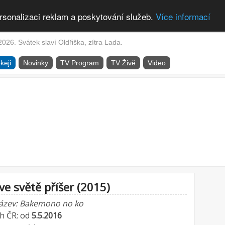
rsonalizaci reklam a poskytování služeb.
Více informací
2026. Svátek slaví Oldřiška, zítra Lada.
keji
Novinky
TV Program
TV Živě
Video
ve světě příšer (2015)
název: Bakemono no ko
ch ČR: od
5.5.2016