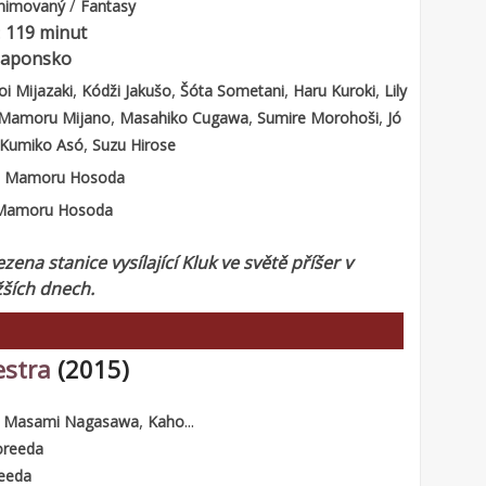
/
nimovaný
Fantasy
:
119 minut
Japonsko
,
,
,
,
oi Mijazaki
Kódži Jakušo
Šóta Sometani
Haru Kuroki
Lily
,
,
,
Mamoru Mijano
Masahiko Cugawa
Sumire Morohoši
Jó
,
Kumiko Asó
Suzu Hirose
:
Mamoru Hosoda
Mamoru Hosoda
zena stanice vysílající Kluk ve světě příšer v
žších dnech.
estra
(2015)
,
,
...
Masami Nagasawa
Kaho
oreeda
eeda