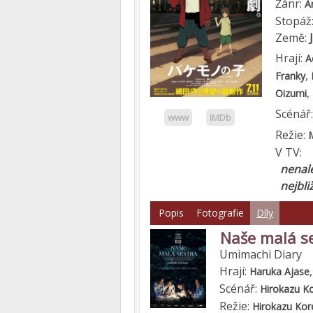
Žánr:
A
Stopáž
Země:
Hrají:
A
,
Franky
,
Oizumi
Scénář
www
IMDb
Režie:
V TV:
nenale
nejbli
Popis
Fotografie
Díly
Naše malá s
Umimachi Diary
Hrají:
Haruka Ajase
Scénář:
Hirokazu K
Režie:
Hirokazu Kor