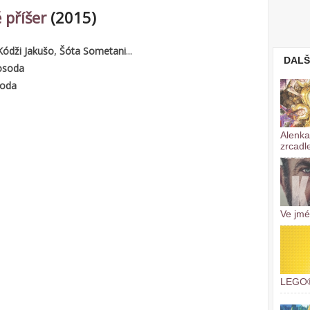
 příšer
(2015)
,
...
Kódži Jakušo
Šóta Sometani
DALŠ
osoda
oda
Alenka 
zrcad
Ve jmé
LEGO®