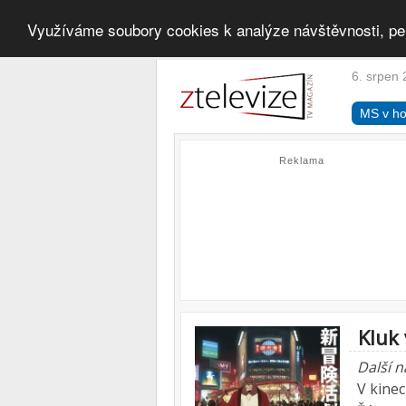
Využíváme soubory cookies k analýze návštěvnosti, pe
6. srpen 
MS v ho
Reklama
Kluk 
Další 
V kine