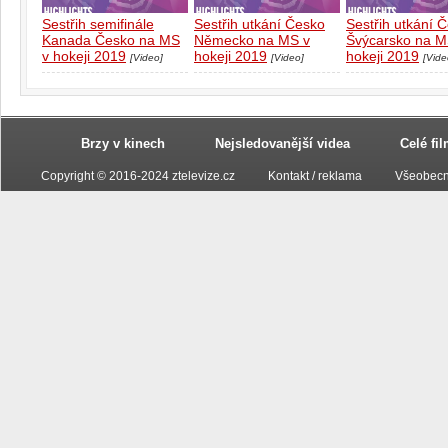
Sestřih semifinále
Sestřih utkání Česko
Sestřih utkání 
Kanada Česko na MS
Německo na MS v
Švýcarsko na M
v hokeji 2019
hokeji 2019
hokeji 2019
[Video]
[Video]
[Vide
Brzy v kinech
Nejsledovanější videa
Celé fi
Copyright © 2016-2024 ztelevize.cz
Kontakt / reklama
Všeobecn