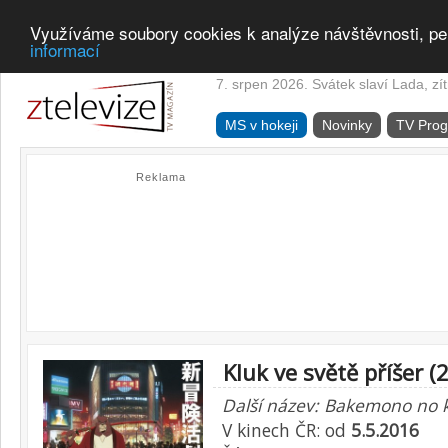
Využíváme soubory cookies k analýze návštěvnosti, pe
informací
7. srpen 2026. Svátek slaví Lada, zí
MS v hokeji
Novinky
TV Pro
Reklama
Kluk ve světě příšer (
Další název: Bakemono no 
V kinech ČR: od
5.5.2016