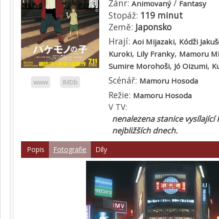
Žánr:
/
Animovaný
Fantasy
Stopáž:
119 minut
Země:
Japonsko
Hrají:
,
Aoi Mijazaki
Kódži Jakuš
,
,
Kuroki
Lily Franky
Mamoru Mi
,
,
Sumire Morohoši
Jó Oizumi
K
Scénář:
Mamoru Hosoda
www
IMDb
Režie:
Mamoru Hosoda
V TV:
nenalezena stanice vysílající 
nejbližších dnech.
Popis
Fotografie
Díly