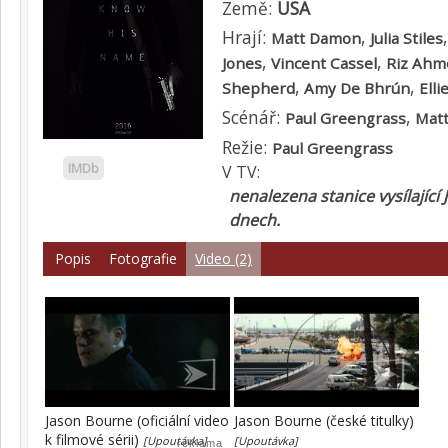
Země:
USA
Hrají:
,
Matt Damon
Julia Stiles
,
,
Jones
Vincent Cassel
Riz Ahm
,
,
Shepherd
Amy De Bhrún
Elli
Scénář:
,
Paul Greengrass
Mat
Režie:
Paul Greengrass
IMDb
V TV:
nenalezena stanice vysílající
dnech.
Popis
Fotografie
Video (2)
Jason Bourne (oficiální video
Jason Bourne (české titulky)
k filmové sérii)
[Upoutávka]
[Upoutávka]
reklama