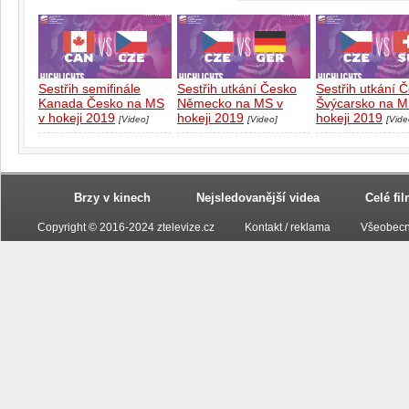
Sestřih semifinále
Sestřih utkání Česko
Sestřih utkání 
Kanada Česko na MS
Německo na MS v
Švýcarsko na M
v hokeji 2019
hokeji 2019
hokeji 2019
[Video]
[Video]
[Vide
Brzy v kinech
Nejsledovanější videa
Celé fi
Copyright © 2016-2024 ztelevize.cz
Kontakt / reklama
Všeobecn