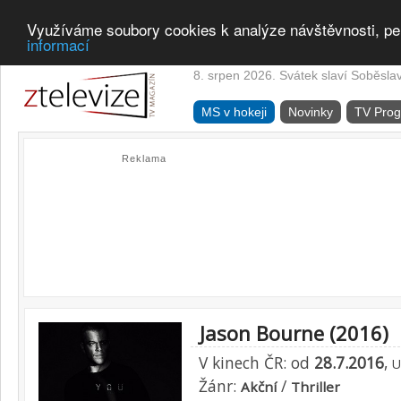
Využíváme soubory cookies k analýze návštěvnosti, pe
informací
8. srpen 2026. Svátek slaví Soběsla
MS v hokeji
Novinky
TV Pro
Reklama
Jason Bourne (2016)
V kinech ČR: od
28.7.2016
,
U
Žánr:
/
Akční
Thriller