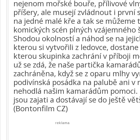
nejenom mořské bouře, přílivové vl
příšery, ale musejí zvládnout i první 
na jedné malé kře a tak se můžeme t
komických scén plných vzájemného š
Shodou okolností a náhod se na jejic
kterou si vytvořili z ledovce, dostane
kterou skupinka zachrání v příboji m
už se zdá, že naše partička kamarád
zachráněna, když se z oparu mlhy vyno
podivínská posádka na palubě ani v
nehodlá našim kamarádům pomoci. 
jsou zajati a dostávají se do ještě vět
(Bontonfilm CZ)
reklama