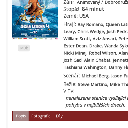
Žánr:
/
Animovaný
Dobrodruž
Stopáž:
84 minut
Země:
USA
Hrají:
,
Ray Romano
Queen Lat
,
,
Leary
Chris Wedge
Josh Peck
,
,
William Scott
Aziz Ansari
Pete
,
,
Ester Dean
Drake
Wanda Syk
IMDb
,
,
Nicki Minaj
Rebel Wilson
Alan
,
,
Josh Gad
Alain Chabat
Jennet
,
Tashiana Wahington
Danny Fl
Scénář:
,
Michael Berg
Jason F
Režie:
,
Steve Martino
Mike Th
V TV:
nenalezena stanice vysílající
pohybu v nejbližších dnech.
Popis
Fotografie
Díly