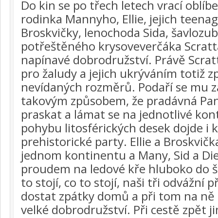
Do kin se po třech letech vrací oblí
rodinka Mannyho, Ellie, jejich teen
Broskvičky, lenochoda Sida, šavlozu
potřeštěného krysoveverčáka Scratta
napínavé dobrodružství. Právě Scratt
pro žaludy a jejich ukrýváním totiž 
nevídaných rozměrů. Podaří se mu za
takovým způsobem, že pradávná Pa
praskat a lámat se na jednotlivé kon
pohybu litosférických desek dojde i k
prehistorické party. Ellie a Broskvič
jednom kontinentu a Many, Sid a Di
proudem na ledové kře hluboko do š
to stojí, co to stojí, naši tři odvážní 
dostat zpátky domů a při tom na ně
velké dobrodružství. Při cestě zpět ji