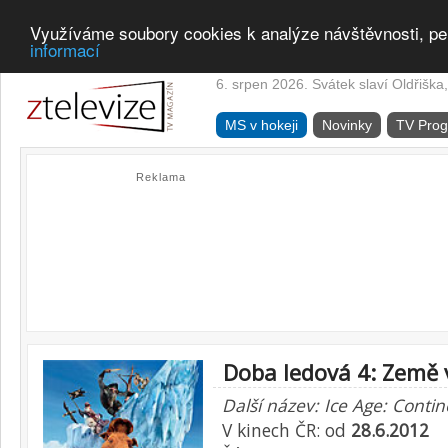
Využíváme soubory cookies k analýze návštěvnosti, pe
informací
6. srpen 2026. Svátek slaví Oldřiška,
MS v hokeji
Novinky
TV Pro
Reklama
Doba ledová 4: Země 
Další název: Ice Age: Contin
V kinech ČR: od
28.6.2012