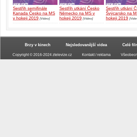
Sestřih semifinále
Sestřih utkání Česko
Sestřih utkání 
Kanada Česko na MS
Německo na MS v
Švýcarsko na M
v hokeji 2019
hokeji 2019
hokeji 2019
[Video]
[Video]
[Vide
Brzy v kinech
Nejsledovanější videa
Celé fi
Copyright © 2016-2024 ztelevize.cz
Kontakt / reklama
Všeobecn