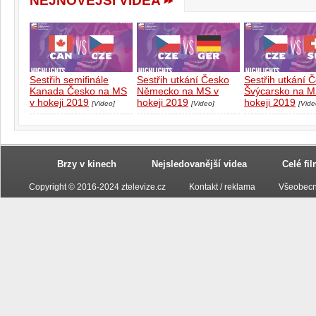
NEJNOVĚJŠÍ VIDEA
Sestřih semifinále
Sestřih utkání Česko
Sestřih utkání 
Kanada Česko na MS
Německo na MS v
Švýcarsko na M
v hokeji 2019
hokeji 2019
hokeji 2019
[Video]
[Video]
[Vide
Brzy v kinech
Nejsledovanější videa
Celé fi
Copyright © 2016-2024 ztelevize.cz
Kontakt / reklama
Všeobecn