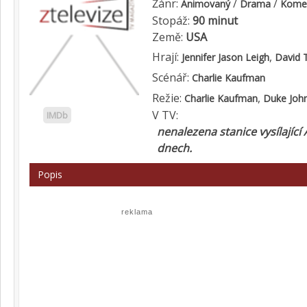
Žánr:
/
/
Animovaný
Drama
Kome
Stopáž:
90 minut
Země:
USA
Hrají:
,
Jennifer Jason Leigh
David 
Scénář:
Charlie Kaufman
Režie:
,
Charlie Kaufman
Duke Joh
V TV:
IMDb
nenalezena stanice vysílající
dnech.
Popis
reklama