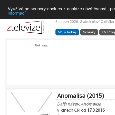
Využíváme soubory cookies k analýze návštěvnosti, pe
informací
6. srpen 2026. Svátek slaví Oldřiška,
MS v hokeji
Novinky
TV Pro
Reklama
Anomalisa (2015)
Další název: Anomalisa
V kinech ČR: od
17.3.2016