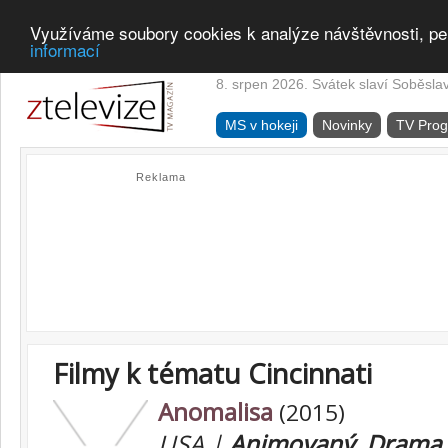
Využíváme soubory cookies k analýze návštěvnosti, pe
informací
8. srpen 2026. Svátek slaví Soběsla
MS v hokeji
Novinky
TV Pro
Reklama
Filmy k tématu Cincinnati
Anomalisa
(2015)
USA |
Animovaný
,
Drama