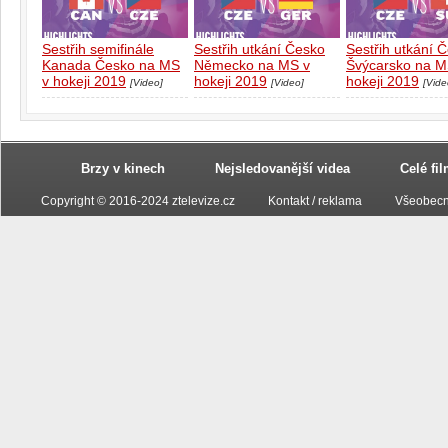
Sestřih semifinále
Sestřih utkání Česko
Sestřih utkání 
Kanada Česko na MS
Německo na MS v
Švýcarsko na M
v hokeji 2019
hokeji 2019
hokeji 2019
[Video]
[Video]
[Vide
Brzy v kinech
Nejsledovanější videa
Celé fi
Copyright © 2016-2024 ztelevize.cz
Kontakt / reklama
Všeobecn