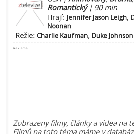
Romantický
| 90 min
Hrají:
,
Jennifer Jason Leigh
D
Noonan
Režie:
,
Charlie Kaufman
Duke Johnson
Reklama
Zobrazeny filmy, články a videa na t
Filmů na toto téma máme v databázi 