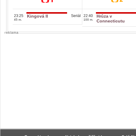
23:25
Kingová II
Seriál
22:40
Hrůza v
45 m.
100 m.
Connecticutu
reklama