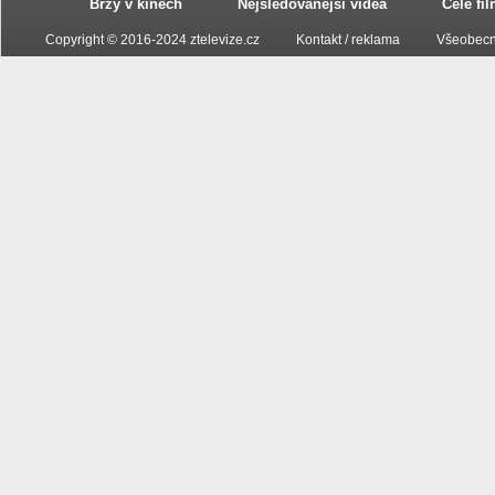
Brzy v kinech
Nejsledovanější videa
Celé fi
Copyright © 2016-2024 ztelevize.cz
Kontakt / reklama
Všeobecn