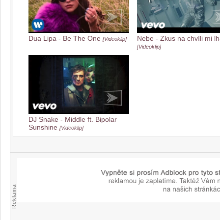
Dua Lipa - Be The One
Nebe - Zkus na chvíli mi lh
[Videoklip]
[Videoklip]
DJ Snake - Middle ft. Bipolar
Sunshine
[Videoklip]
Reklama