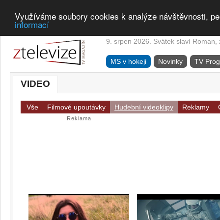
Využíváme soubory cookies k analýze návštěvnosti, pe
informací
9. srpen 2026. Svátek slaví Roman, z
MS v hokeji
Novinky
TV Pro
VIDEO
Vše
Filmové upoutávky
Hudební videoklipy
Reklamy
Reklama