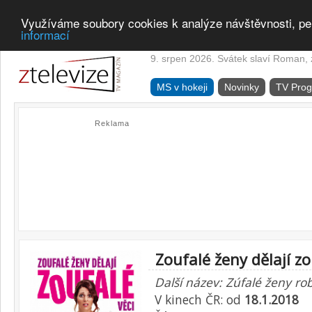
Využíváme soubory cookies k analýze návštěvnosti, pe
informací
9. srpen 2026. Svátek slaví Roman, z
MS v hokeji
Novinky
TV Pro
Reklama
Zoufalé ženy dělají zo
Další název: Zúfalé ženy rob
V kinech ČR: od
18.1.2018