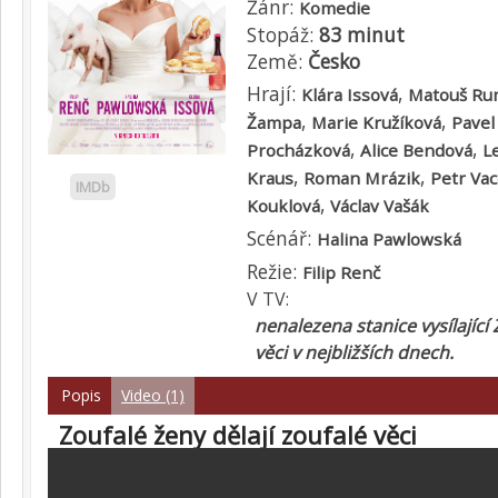
Žánr:
Komedie
Stopáž:
83 minut
Země:
Česko
Hrají:
,
Klára Issová
Matouš Ru
,
,
Žampa
Marie Kružíková
Pavel 
,
,
Procházková
Alice Bendová
L
,
,
Kraus
Roman Mrázik
Petr Va
IMDb
,
Kouklová
Václav Vašák
Scénář:
Halina Pawlowská
Režie:
Filip Renč
V TV:
nenalezena stanice vysílající 
věci v nejbližších dnech.
Popis
Video (1)
Zoufalé ženy dělají zoufalé věci