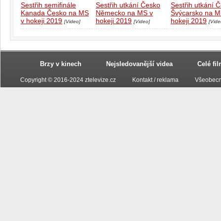
Sestřih semifinále
Sestřih utkání Česko
Sestřih utkání 
Kanada Česko na MS
Německo na MS v
Švýcarsko na M
v hokeji 2019
hokeji 2019
hokeji 2019
[Video]
[Video]
[Vide
Brzy v kinech
Nejsledovanější videa
Celé fi
Copyright © 2016-2024 ztelevize.cz
Kontakt / reklama
Všeobecn