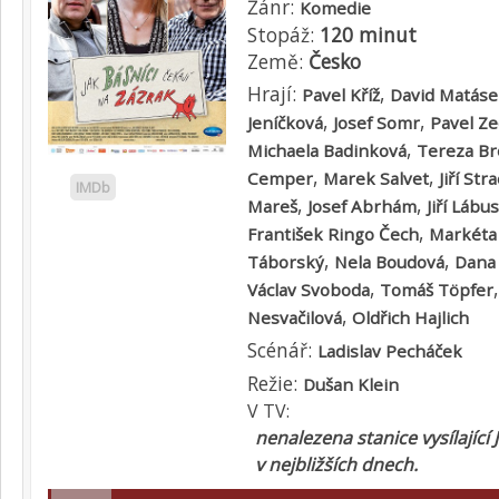
Žánr:
Komedie
Stopáž:
120 minut
Země:
Česko
Hrají:
,
Pavel Kříž
David Matáse
,
,
Jeníčková
Josef Somr
Pavel Z
,
Michaela Badinková
Tereza Br
,
,
Cemper
Marek Salvet
Jiří Str
IMDb
,
,
Mareš
Josef Abrhám
Jiří Lábus
,
František Ringo Čech
Markéta
,
,
Táborský
Nela Boudová
Dana
,
Václav Svoboda
Tomáš Töpfer
,
Nesvačilová
Oldřich Hajlich
Scénář:
Ladislav Pecháček
Režie:
Dušan Klein
V TV:
nenalezena stanice vysílající 
v nejbližších dnech.