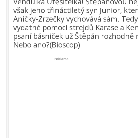
Vendulka Utěšitelka! Štěpánovou nejv
však jeho třináctiletý syn Junior, kt
Aničky-Zrzečky vychovává sám. Ted
vydatné pomoci strejdů Karase a Ken
psaní básniček už Štěpán rozhodně 
Nebo ano?(Bioscop)
reklama