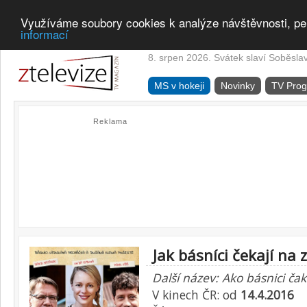
Využíváme soubory cookies k analýze návštěvnosti, pe
informací
8. srpen 2026. Svátek slaví Soběsla
MS v hokeji
Novinky
TV Pro
Reklama
Jak básníci čekají na 
Další název: Ako básnici ča
V kinech ČR: od
14.4.2016