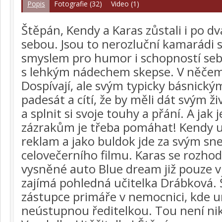
Popis
Fotografie (32)
Video (1)
Štěpán, Kendy a Karas zůstali i po dv
sebou. Jsou to nerozluční kamarádi
smyslem pro humor i schopností sebe
s lehkým nádechem skepse. V něčem j
Dospívají, ale svým typicky básnickým
padesát a cítí, že by měli dát svým 
a splnit si svoje touhy a přání. A jak
zázrakům je třeba pomáhat! Kendy 
reklam a jako buldok jde za svým sn
celovečerního filmu. Karas se rozhod
vysněné auto Blue dream již pouze vi
zajímá pohledná učitelka Drábková. 
zástupce primáře v nemocnici, kde u
neústupnou ředitelkou. Tou není nik