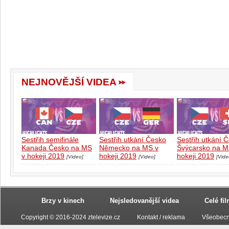
NEJNOVĚJŠÍ VIDEA
Sestřih semifinále
Sestřih utkání Česko
Sestřih utkání 
Kanada Česko na MS
Německo na MS v
Švýcarsko na M
v hokeji 2019
hokeji 2019
hokeji 2019
[Video]
[Video]
[Vide
Brzy v kinech
Nejsledovanější videa
Celé fi
Copyright © 2016-2024 ztelevize.cz
Kontakt / reklama
Všeobecn