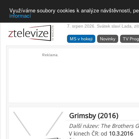
Využíváme soubory cookies k analýze návštěvnosti, pe
informací
7. srpen 2026. Svátek slaví Lada, zí
MS v hokeji
Novinky
TV Pro
Reklama
Grimsby (2016)
Další název: The Brothers 
V kinech ČR: od
10.3.2016