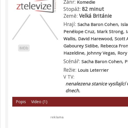
Žánr:
Komedie
Stopáž:
82 minut
Země:
Velká Británie
Hrají:
,
Sacha Baron Cohen
Isl
,
,
Penélope Cruz
Mark Strong
,
,
Wallis
David Harewood
Scott 
,
Gabourey Sidibe
Rebecca Fron
IMDb
,
,
Hazeldine
Johnny Vegas
Rory
Scénář:
,
Sacha Baron Cohen
P
Režie:
Louis Leterrier
V TV:
nenalezena stanice vysílající
dnech.
Popis
Video (1)
reklama