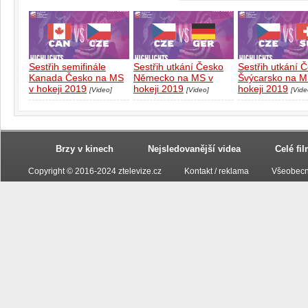
Sestřih semifinále
Sestřih utkání Česko
Sestřih utkání 
Kanada Česko na MS
Německo na MS v
Švýcarsko na M
v hokeji 2019
hokeji 2019
hokeji 2019
[Video]
[Video]
[Vide
Brzy v kinech
Nejsledovanější videa
Celé fi
Copyright © 2016-2024 ztelevize.cz
Kontakt / reklama
Všeobecn