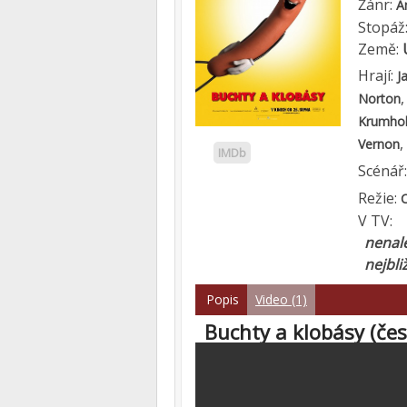
Žánr:
A
Stopáž
Země:
Hrají:
J
Norton
Krumhol
,
Vernon
IMDb
Scénář
Režie:
V TV:
nenale
nejbli
Popis
Video (1)
Buchty a klobásy (čes