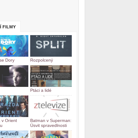
Í FILMY
se Dory
Rozpolcený
Ptáci a lidé
 v Orient
Batman v Superman:
su
Úsvit spravedlnosti