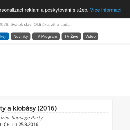
rsonalizaci reklam a poskytování služeb.
Více informací
2026. Svátek slaví Oldřiška, zítra Lada.
keji
Novinky
TV Program
TV Živě
Video
ty a klobásy (2016)
ázev: Sausage Party
ch ČR: od
25.8.2016