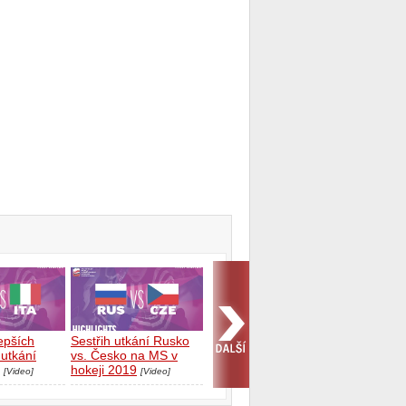
lepších
Sestřih utkání Rusko
utkání
vs. Česko na MS v
hokeji 2019
[Video]
[Video]