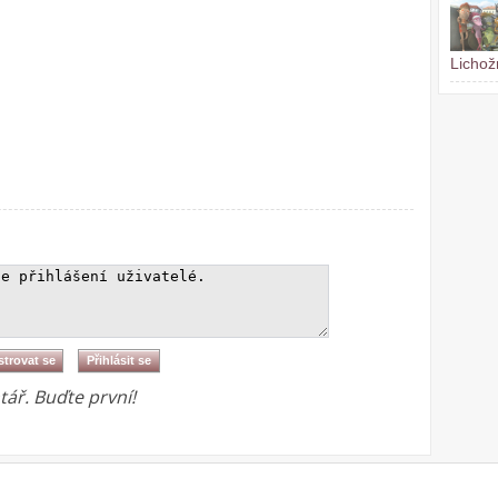
Lichož
ář. Buďte první!