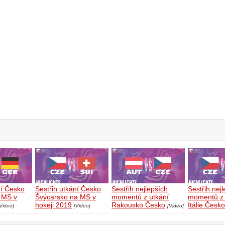
ní Česko
Sestřih utkání Česko
Sestřih nejlepších
Sestřih nej
 MS v
Švýcarsko na MS v
momentů z utkání
momentů z 
hokeji 2019
Rakousko Česko
Itálie Česko
Video]
[Video]
[Video]