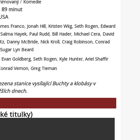
/
nimovaný
Komedie
:
89 minut
USA
,
,
,
,
ames Franco
Jonah Hill
Kristen Wiig
Seth Rogen
Edward
,
,
,
,
,
Salma Hayek
Paul Rudd
Bill Hader
Michael Cera
David
,
,
,
,
tz
Danny McBride
Nick Kroll
Craig Robinson
Conrad
Sugar Lyn Beard
:
,
,
,
Evan Goldberg
Seth Rogen
Kyle Hunter
Ariel Shaffir
,
Conrad Vernon
Greg Tiernan
zena stanice vysílající Buchty a klobásy v
žších dnech.
ké titulky)