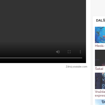
DALŠ
Hledá 
Zdroj youtube.com
Šakal
Vražda
expre