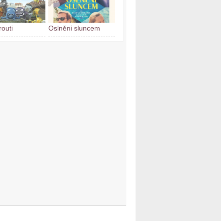
routi
Oslněni sluncem