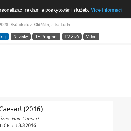
rsonalizaci reklam a poskytování služeb.
Více informací
2026. Svátek slaví Oldřiška, zítra Lada.
keji
Novinky
TV Program
TV Živě
Video
Caesar! (2016)
ázev: Hail, Caesar!
ch ČR: od
3.3.2016