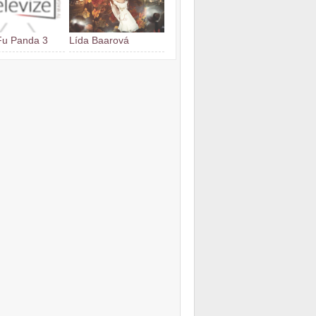
Fu Panda 3
Lída Baarová