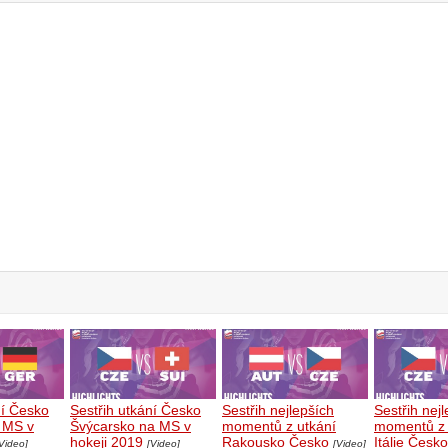
ní Česko
Sestřih utkání Česko
Sestřih nejlepších
Sestřih nej
 MS v
Švýcarsko na MS v
momentů z utkání
momentů z 
hokeji 2019
Rakousko Česko
Itálie Česko
Video]
[Video]
[Video]