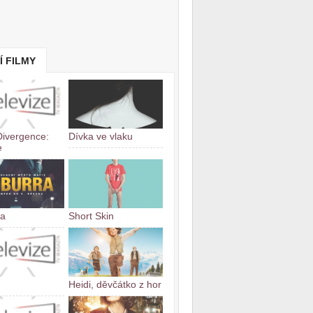
Í FILMY
Divergence:
Dívka ve vlaku
e
ra
Short Skin
Heidi, děvčátko z hor