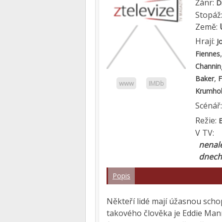
Žánr:
D
Stopáž
Země:
Hrají:
J
Fiennes
Channin
,
Baker
F
www
IMDb
Krumhol
Scénář
Režie:
V TV:
nenale
dnech
Popis
Někteří lidé mají úžasnou scho
takového člověka je Eddie Man