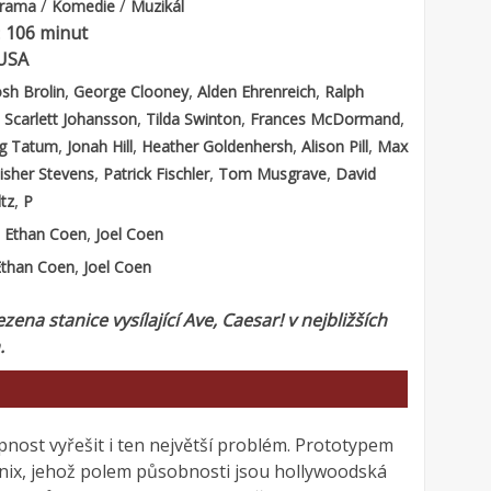
/
/
rama
Komedie
Muzikál
:
106 minut
USA
,
,
,
osh Brolin
George Clooney
Alden Ehrenreich
Ralph
,
,
,
,
Scarlett Johansson
Tilda Swinton
Frances McDormand
,
,
,
,
g Tatum
Jonah Hill
Heather Goldenhersh
Alison Pill
Max
,
,
,
isher Stevens
Patrick Fischler
Tom Musgrave
David
,
tz
P
:
,
Ethan Coen
Joel Coen
,
Ethan Coen
Joel Coen
zena stanice vysílající Ave, Caesar! v nejbližších
.
pnost vyřešit i ten největší problém. Prototypem
nix, jehož polem působnosti jsou hollywoodská