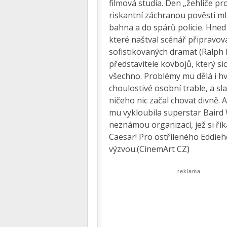
filmová studia. Den „žehliče p
riskantní záchranou pověsti ml
bahna a do spárů policie. Hned
které naštval scénář připravov
sofistikovaných dramat (Ralph 
představitele kovbojů, který si
všechno. Problémy mu dělá i hv
choulostivé osobní trable, a s
ničeho nic začal chovat divně. 
mu vykloubila superstar Baird 
neznámou organizací, jež si ří
Caesar! Pro ostříleného Eddieh
výzvou.(CinemArt CZ)
reklama