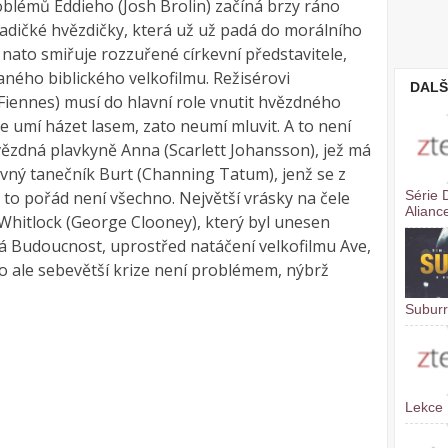
roblémů Eddieho (Josh Brolin) začíná brzy ráno
adičké hvězdičky, která už už padá do morálního
 nato smiřuje rozzuřené církevní představitele,
aného biblického velkofilmu. Režisérovi
DALŠ
Fiennes) musí do hlavní role vnutit hvězdného
ce umí házet lasem, zato neumí mluvit. A to není
ězdná plavkyně Anna (Scarlett Johansson), jež má
lavný tanečník Burt (Channing Tatum), jenž se z
A to pořád není všechno. Největší vrásky na čele
Série 
Alianc
Whitlock (George Clooney), který byl unesen
ká Budoucnost, uprostřed natáčení velkofilmu Ave,
o ale sebevětší krize není problémem, nýbrž
Subur
Lekce