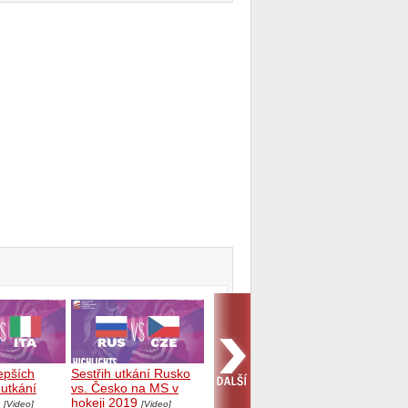
lepších
Sestřih utkání Rusko
utkání
vs. Česko na MS v
hokeji 2019
[Video]
[Video]