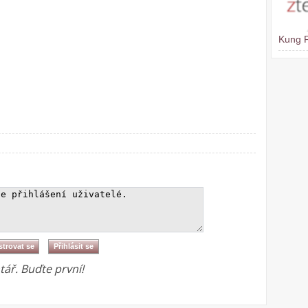
Kung 
ář. Buďte první!