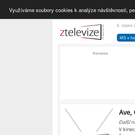
Využíváme soubory cookies k analýze návštěvnosti, pe
6. srpen 
MS v ho
Reklama
Ave, 
Další n
V kine