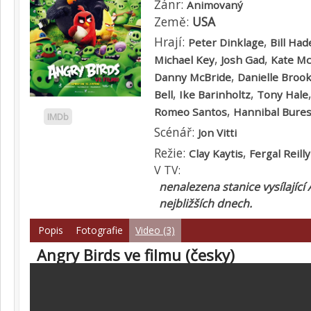
Žánr:
Animovaný
Země:
USA
Hrají:
,
Peter Dinklage
Bill Had
,
,
Michael Key
Josh Gad
Kate M
,
Danny McBride
Danielle Broo
,
,
Bell
Ike Barinholtz
Tony Hale
,
Romeo Santos
Hannibal Bure
IMDb
Scénář:
Jon Vitti
Režie:
,
Clay Kaytis
Fergal Reilly
V TV:
nenalezena stanice vysílající 
nejbližších dnech.
Popis
Fotografie
Video (3)
Angry Birds ve filmu (česky)