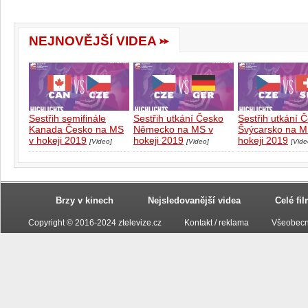
NEJNOVĚJŠÍ VIDEA
Sestřih semifinále
Sestřih utkání Česko
Sestřih utkání 
Kanada Česko na MS
Německo na MS v
Švýcarsko na M
v hokeji 2019
hokeji 2019
hokeji 2019
[Video]
[Video]
[Vide
Brzy v kinech
Nejsledovanější videa
Celé fi
Copyright © 2016-2024 ztelevize.cz
Kontakt / reklama
Všeobecn