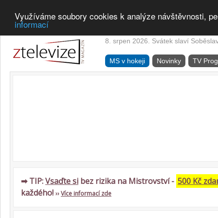
Využíváme soubory cookies k analýze návštěvnosti, pe
informací
8. srpen 2026. Svátek slaví Soběsla
MS v hokeji
Novinky
TV Pro
➡ TIP:
Vsaďte si
bez rizika na Mistrovství -
500 Kč zd
každého!
››
Více informací zde