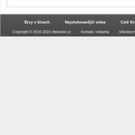
Brzy v kinech
Nejsledovanější videa
Celé fi
Copyright © 2016-2024 ztelevize.cz
Kontakt / reklama
Všeobecn