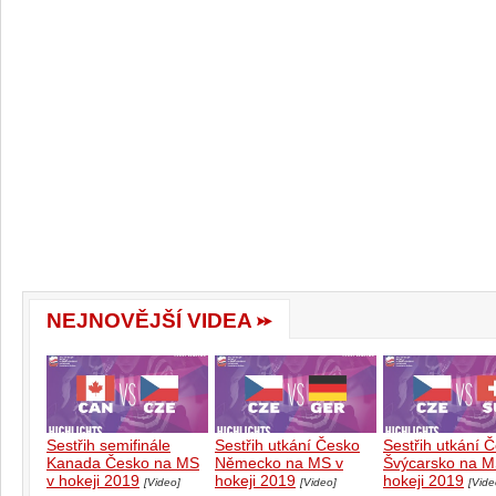
NEJNOVĚJŠÍ VIDEA
Sestřih semifinále
Sestřih utkání Česko
Sestřih utkání 
Kanada Česko na MS
Německo na MS v
Švýcarsko na M
v hokeji 2019
hokeji 2019
hokeji 2019
[Video]
[Video]
[Vide