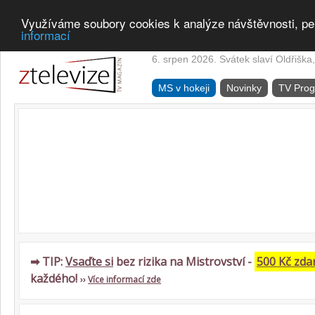
Využíváme soubory cookies k analýze návštěvnosti, pe
informací
6. srpen 2026. Svátek slaví Oldřiška,
MS v hokeji
Novinky
TV Pro
➡ TIP:
Vsaďte si
bez rizika na Mistrovství -
500 Kč zd
každého!
››
Více informací zde