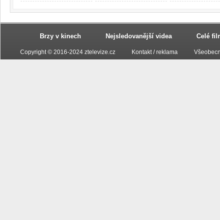
Brzy v kinech
Nejsledovanější videa
Celé fi
Copyright © 2016-2024 ztelevize.cz
Kontakt / reklama
Všeobecn