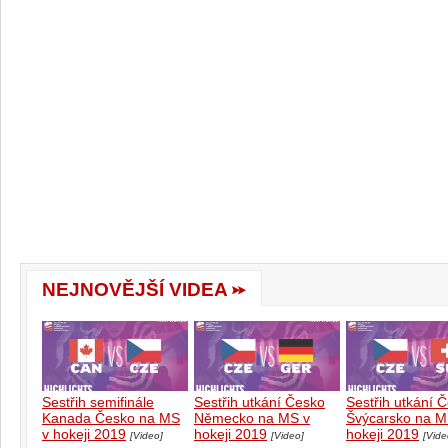
NEJNOVĚJŠÍ VIDEA
Sestřih semifinále
Sestřih utkání Česko
Sestřih utkání 
Kanada Česko na MS
Německo na MS v
Švýcarsko na M
v hokeji 2019
hokeji 2019
hokeji 2019
[Video]
[Video]
[Vide