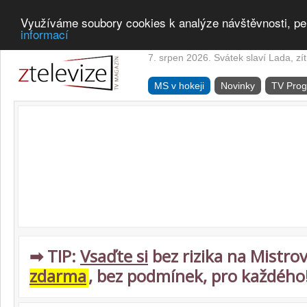
Využíváme soubory cookies k analýze návštěvnosti, pe
informací
7. srpen 2026. Svátek slaví Lada, zí
MS v hokeji
Novinky
TV Pro
➡ TIP:
Vsaďte si
bez rizika na Mistrov
zdarma
, bez podmínek, pro každého