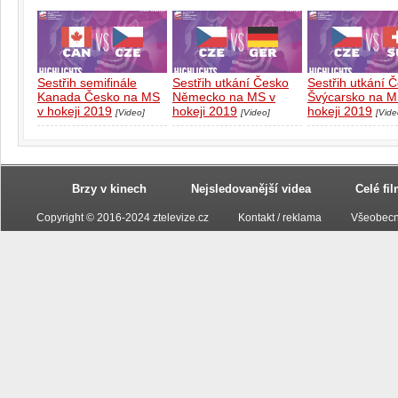
Sestřih semifinále
Sestřih utkání Česko
Sestřih utkání 
Kanada Česko na MS
Německo na MS v
Švýcarsko na M
v hokeji 2019
hokeji 2019
hokeji 2019
[Video]
[Video]
[Vide
Brzy v kinech
Nejsledovanější videa
Celé fi
Copyright © 2016-2024 ztelevize.cz
Kontakt / reklama
Všeobecn