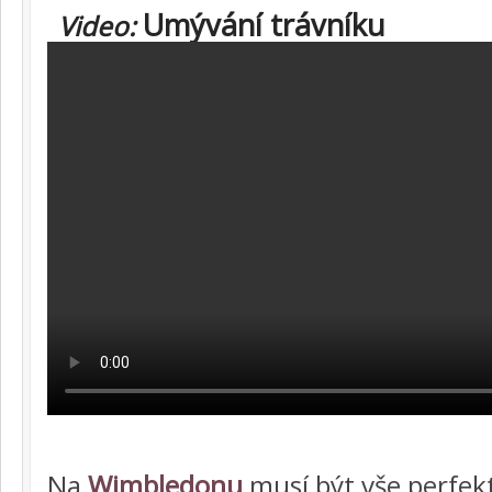
Umývání trávníku
Video:
Na
Wimbledonu
musí být vše perfekt