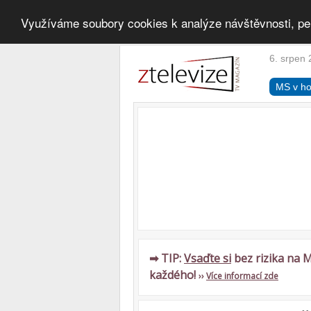
Využíváme soubory cookies k analýze návštěvnosti, pe
6. srpen 
MS v ho
➡ TIP:
Vsaďte si
bez rizika na M
každého!
››
Více informací zde