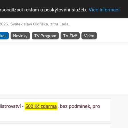
rsonalizaci reklam a poskytování služeb.
Více informací
2026. Svátek slaví Oldřiška, zítra Lada.
keji
Novinky
TV Program
TV Živě
Video
istrovství -
500 Kč zdarma
, bez podmínek, pro