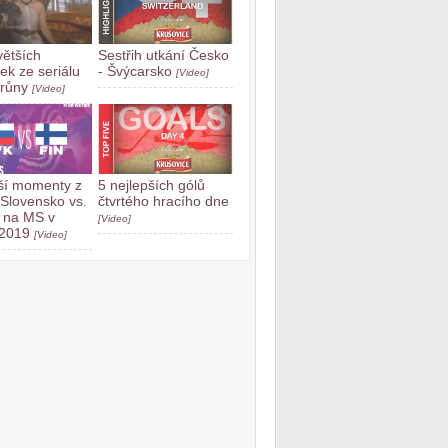
větších
Sestřih utkání Česko
ek ze seriálu
- Švýcarsko
[Video]
trůny
[Video]
ší momenty z
5 nejlepších gólů
 Slovensko vs.
čtvrtého hracího dne
 na MS v
[Video]
 2019
[Video]