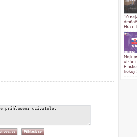
10 nej
drsňač
Hra o 
Nejlep
utkání
Finsko
hokeji