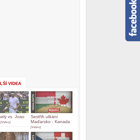
LŠÍ VIDEA
selý vs. Joao
Sestřih utkání
a
Maďarsko - Kanada
[Video]
[Video]