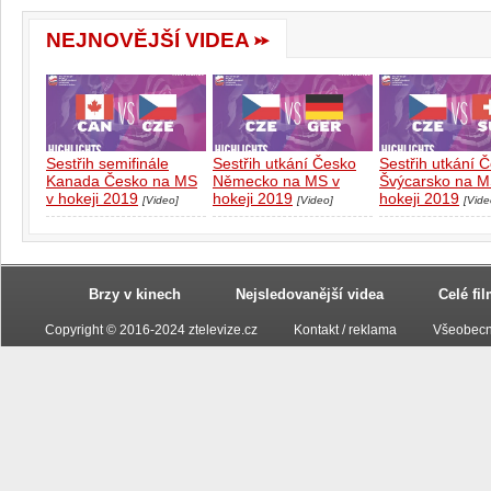
NEJNOVĚJŠÍ VIDEA
Sestřih semifinále
Sestřih utkání Česko
Sestřih utkání 
Kanada Česko na MS
Německo na MS v
Švýcarsko na M
v hokeji 2019
hokeji 2019
hokeji 2019
[Video]
[Video]
[Vide
Brzy v kinech
Nejsledovanější videa
Celé fi
Copyright © 2016-2024 ztelevize.cz
Kontakt / reklama
Všeobecn