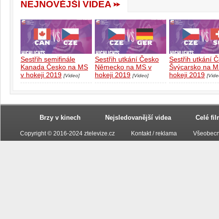
NEJNOVĚJŠÍ VIDEA
Sestřih semifinále
Sestřih utkání Česko
Sestřih utkání 
Kanada Česko na MS
Německo na MS v
Švýcarsko na M
v hokeji 2019
hokeji 2019
hokeji 2019
[Video]
[Video]
[Vide
Brzy v kinech
Nejsledovanější videa
Celé fi
Copyright © 2016-2024 ztelevize.cz
Kontakt / reklama
Všeobecn