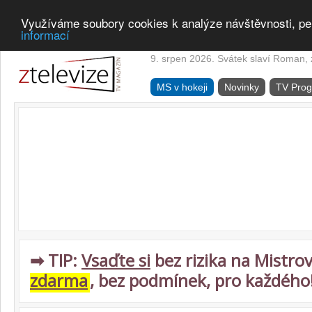
Využíváme soubory cookies k analýze návštěvnosti, pe
informací
9. srpen 2026. Svátek slaví Roman, z
MS v hokeji
Novinky
TV Pro
➡ TIP:
Vsaďte si
bez rizika na Mistrov
zdarma
, bez podmínek, pro každého