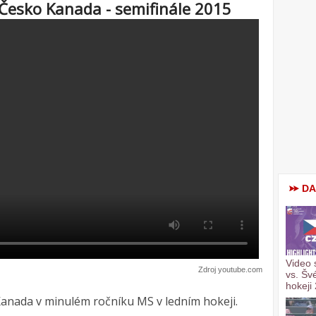
Česko Kanada - semifinále 2015
DA
Video 
Zdroj youtube.com
vs. Šv
hokeji
Kanada v minulém ročníku MS v ledním hokeji.