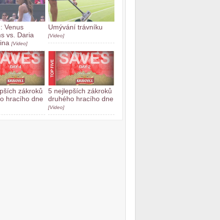
h: Venus
Umývání trávníku
ms vs. Daria
[Video]
kina
[Video]
epších zákroků
5 nejlepších zákroků
ho hracího dne
druhého hracího dne
[Video]