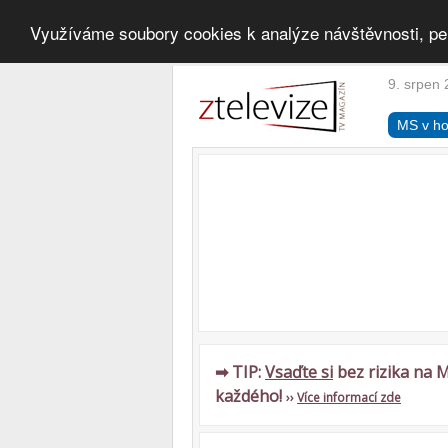
Využíváme soubory cookies k analýze návštěvnosti, pe
9. srpen 
MS v ho
➡ TIP:
Vsaďte si
bez rizika na M
každého!
››
Více informací zde