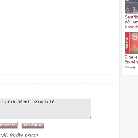
Sestři
Willia
Kasat
5 nejl
čtvrté
[Video]
ář. Buďte první!