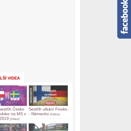
LŠÍ VIDEA
sestřih Česko
Sestřih utkání Finsko
édsko na MS v
- Německo
[Video]
 2019
[Video]