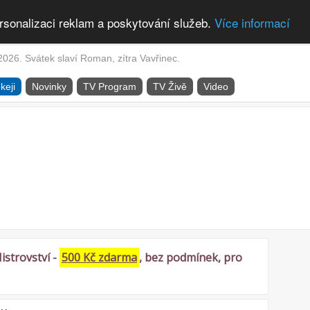
rsonalizaci reklam a poskytování služeb.
Více informací
2026. Svátek slaví Roman, zítra Vavřinec.
keji
Novinky
TV Program
TV Živě
Video
istrovství -
500 Kč zdarma
, bez podmínek, pro