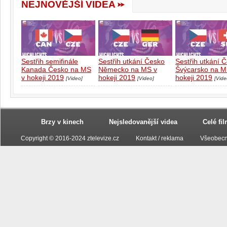
NEJNOVĚJŠÍ VIDEA
Sestřih semifinále
Sestřih utkání Česko
Sestřih utkání 
Kanada Česko na MS
Německo na MS v
Švýcarsko na M
v hokeji 2019
hokeji 2019
hokeji 2019
[Video]
[Video]
[Vide
Brzy v kinech
Nejsledovanější videa
Celé fi
Copyright © 2016-2024 ztelevize.cz
Kontakt / reklama
Všeobecn