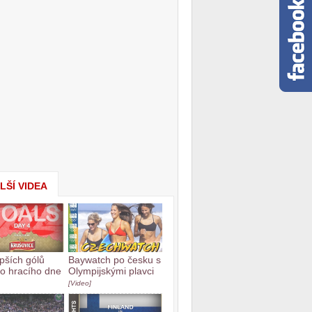
LŠÍ VIDEA
epších gólů
Baywatch po česku s
ho hracího dne
Olympijskými plavci
[Video]