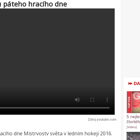
ů páteho hracího dne
DA
5 nejl
Zdroj youtube.com
čtvrté
[Video]
acího dne Mistrvostv světa v ledním hokeji 2016.