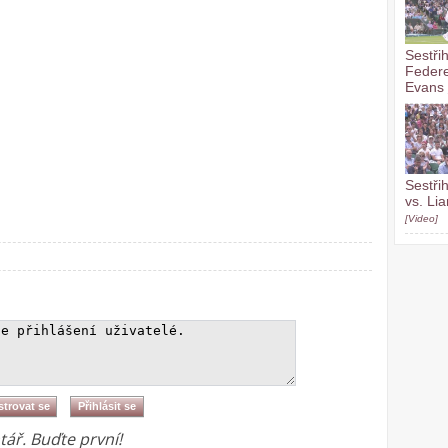
Sestři
Federe
Evans
Sestři
vs. Li
[Video]
ář. Buďte první!