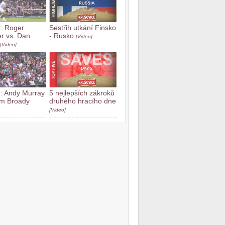
h: Roger
Sestřih utkání Finsko
r vs. Dan
- Rusko
[Video]
[Video]
h: Andy Murray
5 nejlepších zákroků
am Broady
druhého hracího dne
[Video]