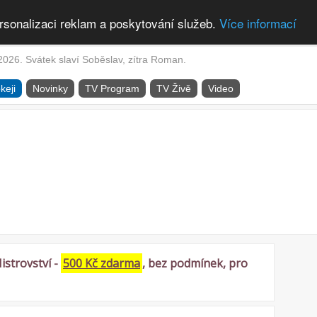
rsonalizaci reklam a poskytování služeb.
Více informací
2026. Svátek slaví Soběslav, zítra Roman.
keji
Novinky
TV Program
TV Živě
Video
istrovství -
500 Kč zdarma
, bez podmínek, pro