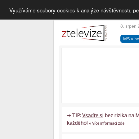
Využíváme soubory cookies k analýze návštěvnosti, pe
8. srpen 
MS v ho
➡ TIP:
Vsaďte si
bez rizika na M
každého!
››
Více informací zde